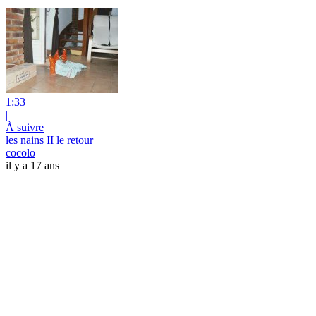
1:33
|
À suivre
les nains II le retour
cocolo
il y a 17 ans