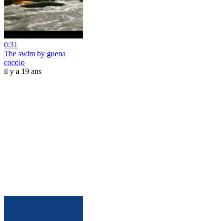
0:31
The swim by guena
cocolo
il y a 19 ans