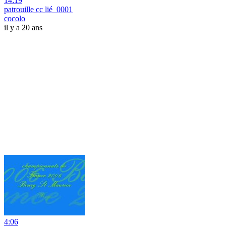
14:19
patrouille cc lié_0001
cocolo
il y a 20 ans
4:06