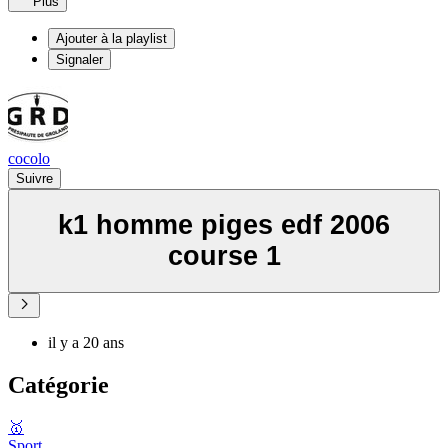
Plus
Ajouter à la playlist
Signaler
cocolo
Suivre
k1 homme piges edf 2006
course 1
il y a 20 ans
Catégorie
🥇
Sport