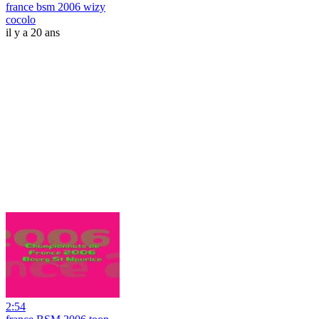
france bsm 2006 wizy
cocolo
il y a 20 ans
2:54