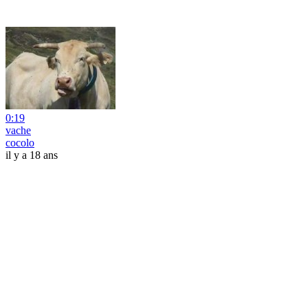
0:19
vache
cocolo
il y a 18 ans