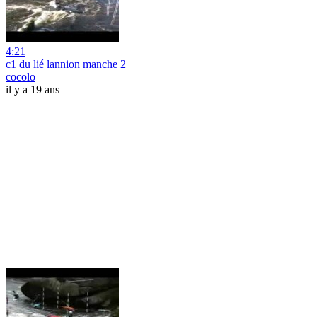
4:21
c1 du lié lannion manche 2
cocolo
il y a 19 ans