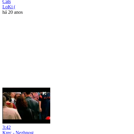
Cats
LoKi (
há 20 anos
3:42
Krec - Nezhnost