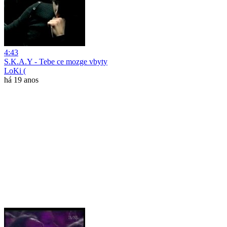
4:43
S.K.A.Y - Tebe ce mozge vbyty
LoKi (
há 19 anos