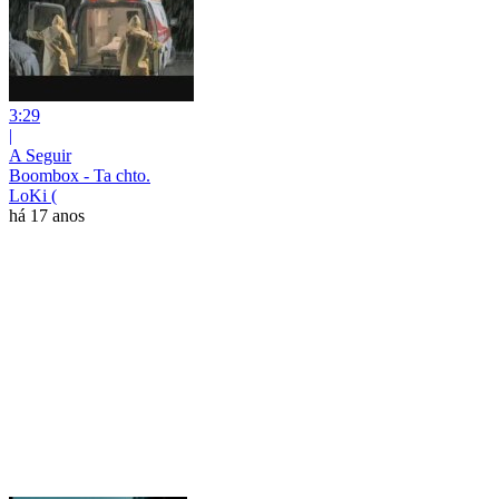
3:29
|
A Seguir
Boombox - Ta chto.
LoKi (
há 17 anos