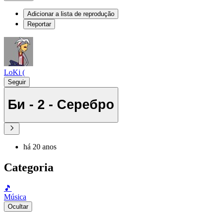
Adicionar a lista de reprodução
Reportar
LoKi (
Seguir
Би - 2 - Серебро
há 20 anos
Categoria
🎵
Música
Ocultar