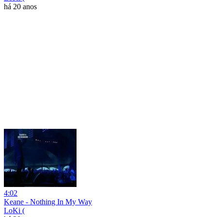
há 20 anos
4:02
Keane - Nothing In My Way
LoKi (