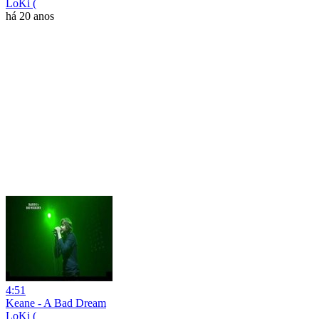
LoKi (
há 20 anos
4:51
Keane - A Bad Dream
LoKi (