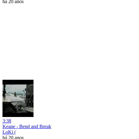
há 20 anos
3:38
Keane - Bend and Break
LoKi (
há 20 anos