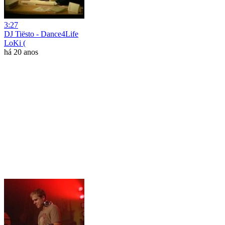
3:27
DJ Tiёsto - Dance4Life
LoKi (
há 20 anos