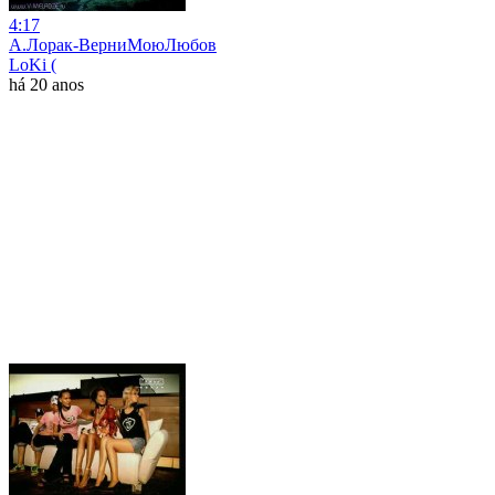
4:17
А.Лорак-ВерниМоюЛюбов
LoKi (
há 20 anos