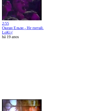
2:55
Океан Ельзи - Не питай.
LoKi (
há 19 anos