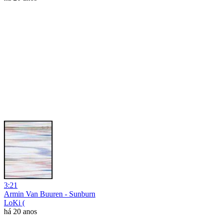
3:21
Armin Van Buuren - Sunburn
LoKi (
há 20 anos