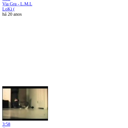
Via Gra - L.M.L
LoKi (
há 20 anos
3:58