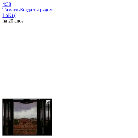
4:38
Тимати-Когда ты рядом
LoKi (
há 20 anos