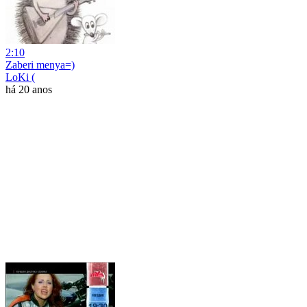
2:10
Zaberi menya=)
LoKi (
há 20 anos