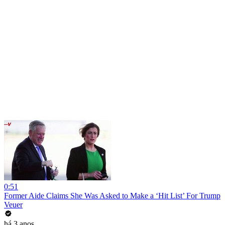
0:51
Former Aide Claims She Was Asked to Make a ‘Hit List’ For Trump
Veuer
há 3 anos