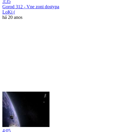
3:35
Gorod 312 - Vne zoni dostypa
LoKi (
há 20 anos
4:05