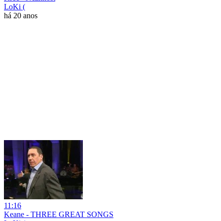
LoKi (
há 20 anos
11:16
Keane - THREE GREAT SONGS