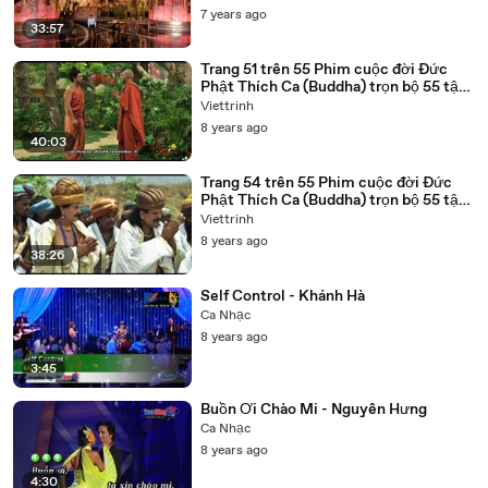
7 years ago
33:57
Trang 51 trên 55 Phim cuộc đời Đức
Phật Thích Ca (Buddha) trọn bộ 55 tập
lồng tiếng
Viettrinh
8 years ago
40:03
Trang 54 trên 55 Phim cuộc đời Đức
Phật Thích Ca (Buddha) trọn bộ 55 tập
lồng tiếng
Viettrinh
8 years ago
38:26
Self Control - Khánh Hà
Ca Nhạc
8 years ago
3:45
Buồn Ơi Chào Mi - Nguyên Hưng
Ca Nhạc
8 years ago
4:30