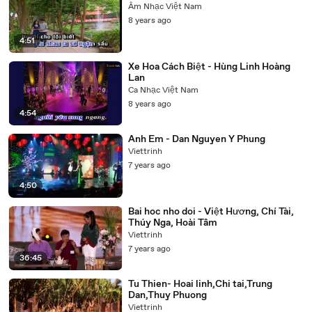
Âm Nhạc Việt Nam
8 years ago
4:51
Xe Hoa Cách Biệt - Hùng Linh Hoàng
Lan
Ca Nhạc Việt Nam
8 years ago
4:54
Anh Em - Dan Nguyen Y Phung
Viettrinh
7 years ago
4:50
Bai hoc nho doi - Việt Hương, Chí Tài,
Thúy Nga, Hoài Tâm
Viettrinh
7 years ago
36:45
Tu Thien- Hoai linh,Chi tai,Trung
Dan,Thuy Phuong
Viettrinh