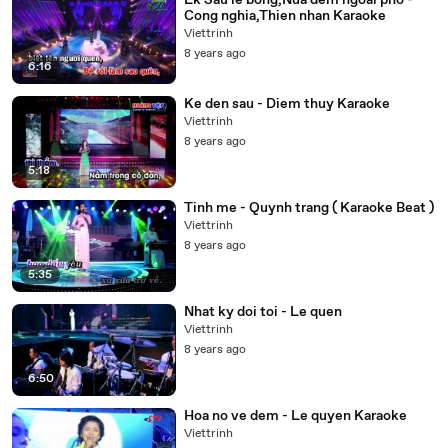
Lk Sau le bong,Nua dem ngoai pho -
Cong nghia,Thien nhan Karaoke
Viettrinh
8 years ago
6:16
Ke den sau - Diem thuy Karaoke
Viettrinh
8 years ago
5:18
Tinh me - Quynh trang ( Karaoke Beat )
Viettrinh
8 years ago
5:35
Nhat ky doi toi - Le quen
Viettrinh
8 years ago
6:50
Hoa no ve dem - Le quyen Karaoke
Viettrinh