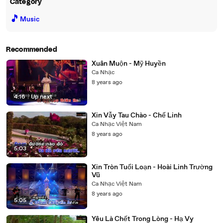
Category
🎵
Music
Recommended
Xuân Muộn - Mỹ Huyền
Ca Nhạc
8 years ago
4:16
|
Up next
Xin Vẫy Tau Chào - Chế Linh
Ca Nhạc Việt Nam
8 years ago
5:03
Xin Tròn Tuổi Loạn - Hoài Linh Trường
Vũ
Ca Nhạc Việt Nam
8 years ago
5:05
Yêu Là Chết Trong Lòng - Hạ Vy