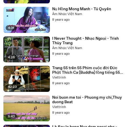
Nụ Hồng Mong Manh - Tú Quyên
Âm Nhạc Việt Nam
8 years ago
4:31
I Never Thought - Nhạc Ngoại - Trish
Thùy Trang
Âm Nhạc Việt Nam
8 years ago
4:26
Trang 55 trên 55 Phim cuộc đời Đức
Phật Thích Ca (Buddha) lồng tiếng 55
tập trọn bộ
Viettrinh
8 years ago
42:23
Noi buon me toi - Phuong my chi,Thuy
duong Beat
Viettrinh
8 years ago
5:43