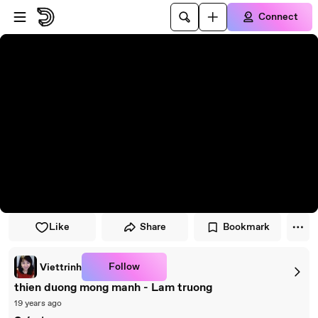
Skip to player
Skip to main content
Connect
Like
Share
Bookmark
Follow
Viettrinh
thien duong mong manh - Lam truong
19 years ago