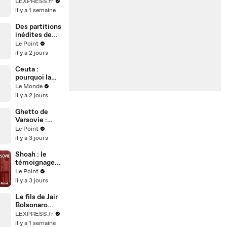
Xenia
LEXPRESS.fr
Fedorova
il y a 1 semaine
visée par une
mesure
Des partitions
d'exclusion
inédites de
Mozart
Le Point
retrouvées à
il y a 2 jours
la
Bibliothèque
Ceuta :
nationale de
pourquoi la
France
crise
Le Monde
migratoire
il y a 2 jours
interroge sur
les relations
Ghetto de
diplomatiques
Varsovie :
entre le
comment
Le Point
Maroc et
Larissa Cain a
il y a 3 jours
l’Espagne ?
échappé à
l'horreur nazie
Shoah : le
témoignage
de Larissa
Le Point
Cain,
il y a 3 jours
rescapée du
ghetto de
Le fils de Jair
Varsovie
Bolsonaro
candidat,
LEXPRESS.fr
soutenu par
il y a 1 semaine