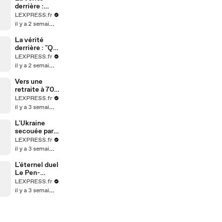
derrière :
"Jamais deux
LEXPRESS.fr
sans trois"
il y a 2 semaines
La vérité
derrière : "Qui
vole un oeuf
LEXPRESS.fr
vole un boeuf"
il y a 2 semaines
Vers une
retraite à 70
ans en
LEXPRESS.fr
Allemagne ?
il y a 3 semaines
L'Ukraine
secouée par
un
LEXPRESS.fr
remaniement
il y a 3 semaines
surprise
L'éternel duel
Le Pen-
Mélenchon au
LEXPRESS.fr
second tour
il y a 3 semaines
en 2027 ?