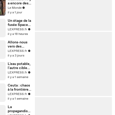
a encore des
esclaves sur
Le Monde
cette île à
il y a 1 jour
côté de Bali
Un étage de la
fusée SpaceX
s’est écrasé
LEXPRESS.fr
sur la Lune
il y a 18 heures
Allons‑nous
vers des
hécatombes
LEXPRESS.fr
climatiques ?
il y a 3 jours
L'eau potable,
l'autre cible
des frappes
LEXPRESS.fr
iraniennes
il y a 1 semaine
Ceuta : chaos
à la frontière
après l’arrivée
LEXPRESS.fr
massive de
il y a 1 semaine
migrants
La
propagandiste