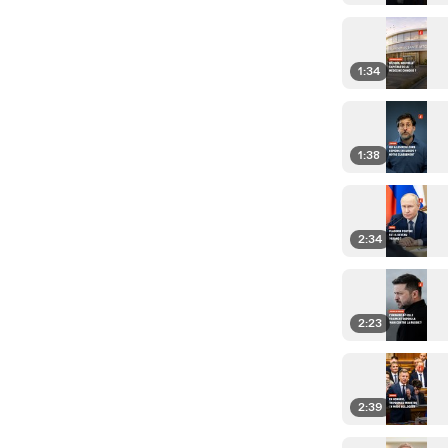
1:34
1:38
2:34
2:23
2:39