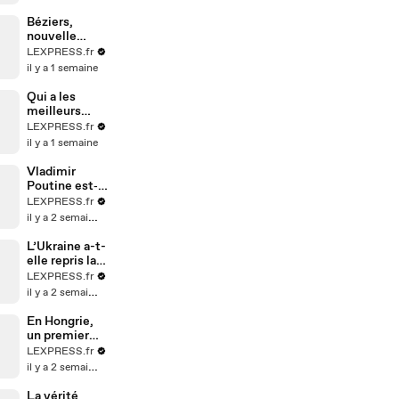
son père
Béziers,
nouvelle
capitale de la
LEXPRESS.fr
médecine
il y a 1 semaine
chinoise ?
Qui a les
meilleurs
espions en
LEXPRESS.fr
Europe ?
il y a 1 semaine
Notre
classement
Vladimir
Poutine est‑il
devenu
LEXPRESS.fr
parano ?
il y a 2 semaines
L’Ukraine a-t-
elle repris la
main sur la
LEXPRESS.fr
guerre ?
il y a 2 semaines
En Hongrie,
un premier
ministre en
LEXPRESS.fr
mode
il y a 2 semaines
Bulldozer
La vérité