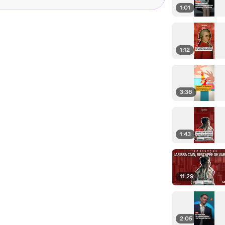
1:01
1:12
3:36
1:43
11:29
2:05