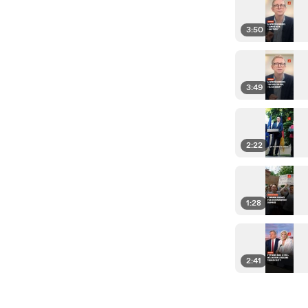
3:50
3:49
2:22
1:28
2:41