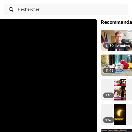
Rechercher
Recommanda
11:30
|
À suivre
11:43
1:16
1:57