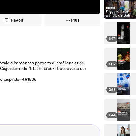
3:18
Favori
Plus
1:47
pitale d'immenses portraits d'Israéliens et de
1:02
a Cisjordanie de l'Etat hébreux. Découverte sur
sier.asp?ida=461635
2:18
1:44