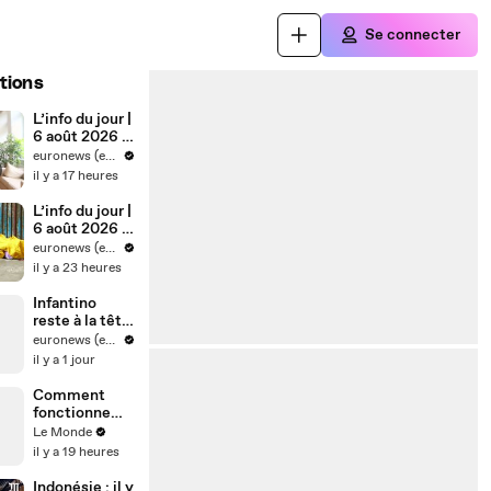
Se connecter
tions
L’info du jour |
6 août 2026 -
Soir
euronews (en français)
il y a 17 heures
L’info du jour |
6 août 2026 -
Mi-journée
euronews (en français)
il y a 23 heures
Infantino
reste à la tête
de la FIFA
euronews (en français)
après une
il y a 1 jour
réunion de
crise
Comment
fonctionne
une éclipse
Le Monde
solaire ?
il y a 19 heures
Indonésie : il y