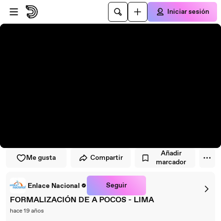
Saltar al reproductor
Saltar al contenido principal
Iniciar sesión
Añadir
Me gusta
Compartir
marcador
Seguir
Enlace Nacional
FORMALIZACIÓN DE A POCOS - LIMA
hace 19 años