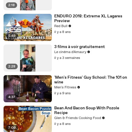
2:18
ENDURO 2018: Extreme XL Lagares
Preview
Red Bull
il y a 8 ans
5:49
3 films à voir gratuitement
Le cinéma d'Amaury
il y a 3 semaines
2:28
'Men's Fitness' Guy School: The 101 on
wine
Men's Fitness
il y a 9 ans
4:37
Bean And Bacon Soup With Pozole
Recipe
Glen & Friends Cooking Food
il y a 8 ans
7:09