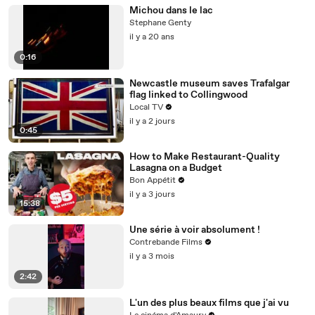
Michou dans le lac
Stephane Genty
il y a 20 ans
0:16
Newcastle museum saves Trafalgar
flag linked to Collingwood
Local TV
il y a 2 jours
0:45
How to Make Restaurant-Quality
Lasagna on a Budget
Bon Appétit
il y a 3 jours
15:38
Une série à voir absolument !
Contrebande Films
il y a 3 mois
2:42
L'un des plus beaux films que j'ai vu