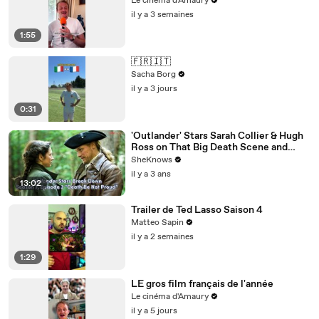
Le cinéma d'Amaury
il y a 3 semaines
1:55
🇫🇷🇮🇹
Sacha Borg
il y a 3 jours
0:31
'Outlander' Stars Sarah Collier & Hugh
Ross on That Big Death Scene and
Working with Sam Heughan & Caitríona
SheKnows
Balfe
il y a 3 ans
13:02
Trailer de Ted Lasso Saison 4
Matteo Sapin
il y a 2 semaines
1:29
LE gros film français de l'année
Le cinéma d'Amaury
il y a 5 jours