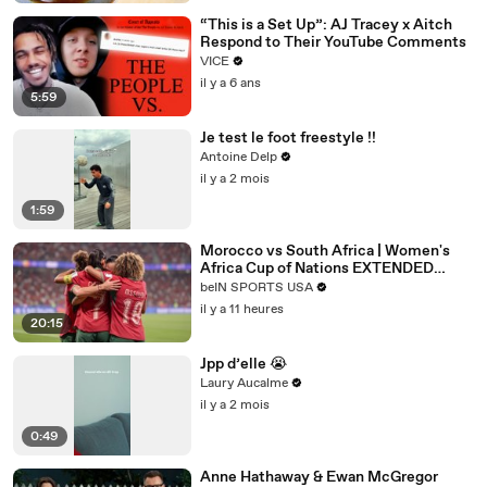
“This is a Set Up”: AJ Tracey x Aitch
Respond to Their YouTube Comments
VICE
il y a 6 ans
5:59
Je test le foot freestyle !!
Antoine Delp
il y a 2 mois
1:59
Morocco vs South Africa | Women's
Africa Cup of Nations EXTENDED
HIGHLIGHT
beIN SPORTS USA
|08/08/2026|beINSportsUSA
il y a 11 heures
20:15
Jpp d’elle 😭
Laury Aucalme
il y a 2 mois
0:49
Anne Hathaway & Ewan McGregor