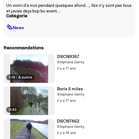
Un vomi d'a moi pendant quelques afond...; Ilzs n'y sont pas tous
et javais deja bcp bu avant...
Catégorie
🗞
News
Recommandations
DSCN9357
Stephane Genty
il y a 17 ans
1:14
|
À suivre
Boris 5 miles
Stephane Genty
il y a 17 ans
0:43
DSCN7462
Stephane Genty
il y a 18 ans