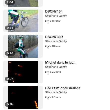
2:04
DSCN7454
Stephane Genty
il y a 18 ans
0:54
DSCN7389
Stephane Genty
il y a 18 ans
0:26
Michel dans le lac...
Stephane Genty
il y a 20 ans
0:07
Lac Et michou dedans
Stephane Genty
il y a 20 ans
0:19