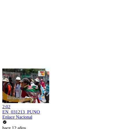
2:02
EN_031213_PUNO
Enlace Nacional
hace 12 años