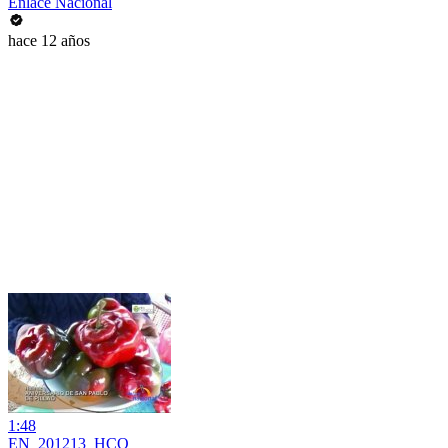
Enlace Nacional
hace 12 años
1:48
EN_201213_HCO