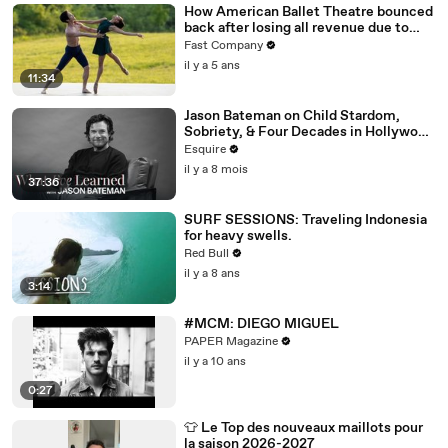
How American Ballet Theatre bounced
back after losing all revenue due to
COVID
Fast Company
il y a 5 ans
11:34
Jason Bateman on Child Stardom,
Sobriety, & Four Decades in Hollywood
| What I’ve Learned | Esquire
Esquire
il y a 8 mois
37:36
SURF SESSIONS: Traveling Indonesia
for heavy swells.
Red Bull
il y a 8 ans
3:14
#MCM: DIEGO MIGUEL
PAPER Magazine
il y a 10 ans
0:27
👕 Le Top des nouveaux maillots pour
la saison 2026-2027