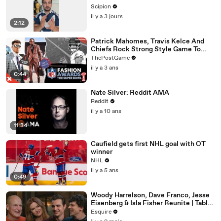
Scipion
il y a 3 jours
2:12
Patrick Mahomes, Travis Kelce And
Chiefs Rock Strong Style Game To
Super Bowl LVII
ThePostGame
il y a 3 ans
0:44
Nate Silver: Reddit AMA
Reddit
il y a 10 ans
11:34
Caufield gets first NHL goal with OT
winner
NHL
il y a 5 ans
0:49
Woody Harrelson, Dave Franco, Jesse
Eisenberg & Isla Fisher Reunite | Table
Read | Esquire
Esquire