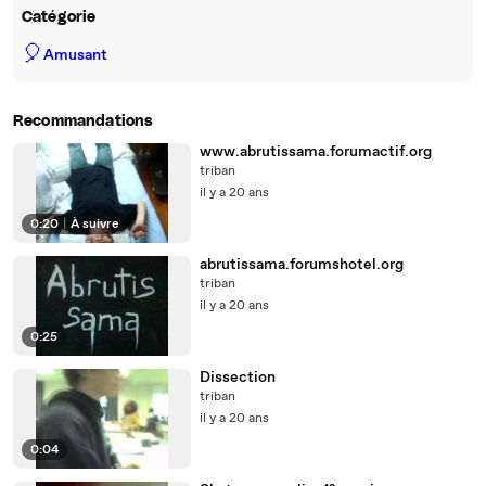
Catégorie
🎈
Amusant
Recommandations
www.abrutissama.forumactif.org
triban
il y a 20 ans
0:20
|
À suivre
abrutissama.forumshotel.org
triban
il y a 20 ans
0:25
Dissection
triban
il y a 20 ans
0:04