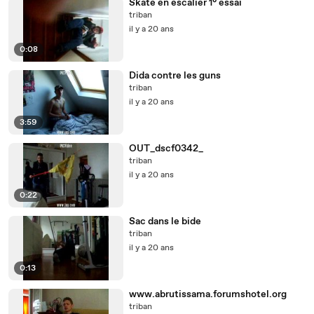
Skate en escalier 1° essai
triban
il y a 20 ans
0:08
Dida contre les guns
triban
il y a 20 ans
3:59
OUT_dscf0342_
triban
il y a 20 ans
0:22
Sac dans le bide
triban
il y a 20 ans
0:13
www.abrutissama.forumshotel.org
triban