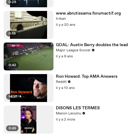
0:29
www.abrutissama.forumactif.org
triban
il y a 20 ans
0:19
GOAL: Austin Berry doubles the lead
Major League Soccer
il y a 9 ans
0:42
Ron Howard: Top AMA Answers
Reddit
il y a 10 ans
14:37
DISONS LES TERMES
Manon Leculnu
il y a 2 mois
0:45