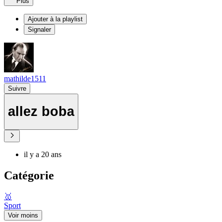
Plus
Ajouter à la playlist
Signaler
mathilde1511
Suivre
allez boba
il y a 20 ans
Catégorie
🥇
Sport
Voir moins