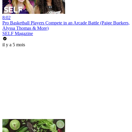
8:02
Pro Basketball Players Compete in an Arcade Battle (Paige Buekers,
Alyssa Thomas & More)
SELF Magazine
il y a 5 mois