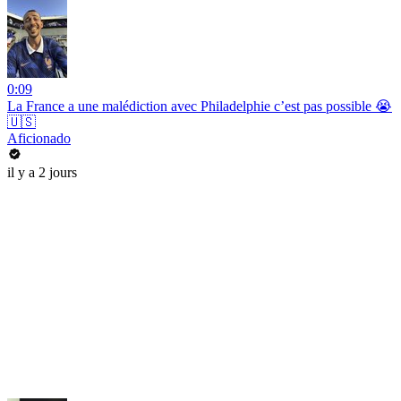
0:09
La France a une malédiction avec Philadelphie c’est pas possible 😭
🇺🇸
Aficionado
il y a 2 jours