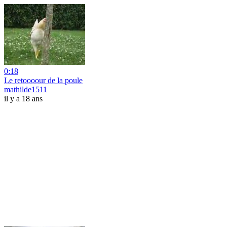
0:18
Le retoooour de la poule
mathilde1511
il y a 18 ans