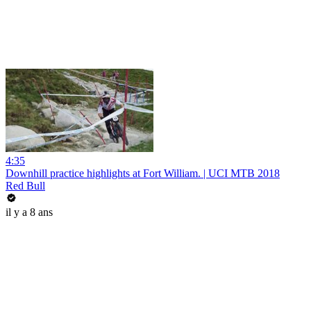
4:35
Downhill practice highlights at Fort William. | UCI MTB 2018
Red Bull
il y a 8 ans