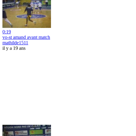
0:19
vo-st amand avant match
mathilde1511
il y a 19 ans