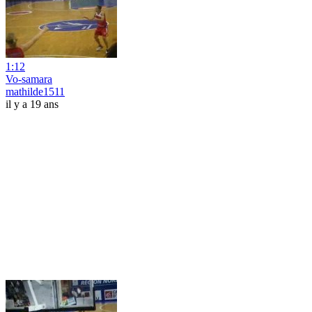
1:12
Vo-samara
mathilde1511
il y a 19 ans