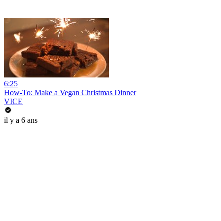
6:25
How-To: Make a Vegan Christmas Dinner
VICE
il y a 6 ans