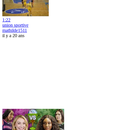
1:22
union sportive
mathilde1511
il y a 20 ans