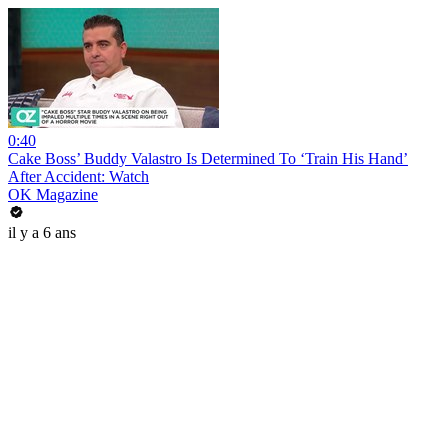
0:40
Cake Boss’ Buddy Valastro Is Determined To ‘Train His Hand’
After Accident: Watch
OK Magazine
il y a 6 ans