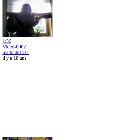
1:36
Vidéo-0002
mathilde1511
il y a 18 ans