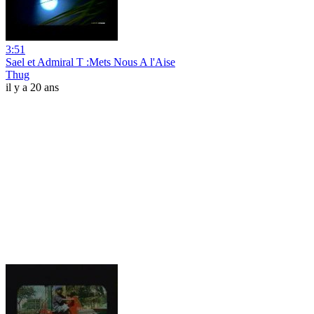
3:51
Sael et Admiral T :Mets Nous A l'Aise
Thug
il y a 20 ans