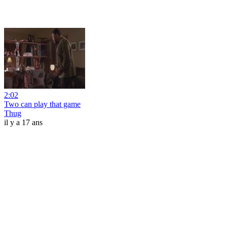
2:02
Two can play that game
Thug
il y a 17 ans