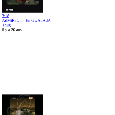
3:18
AdMiRaL T - En GwAdAdA
Thug
il y a 20 ans