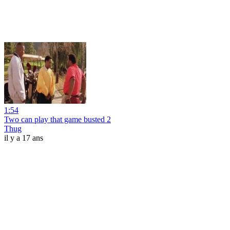
1:54
Two can play that game busted 2
Thug
il y a 17 ans