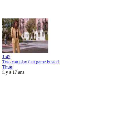
1:45
Two can play that game busted
Thug
il y a 17 ans