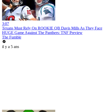
3:07
Texans Must Rely On ROOKIE QB Davis Mills As They Face
HUGE Game Against The Panthers: TNF Preview
The Fumble
il y a 5 ans