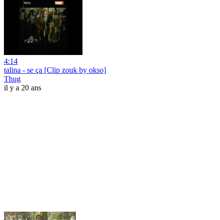
4:14
talina - se ça [Clip zouk by okso]
Thug
il y a 20 ans