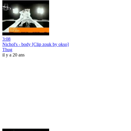
3:08
Nichol's - body [Clip zouk by okso]
Thug
il y a 20 ans