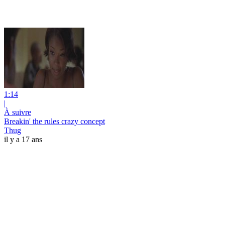
1:14
|
À suivre
Breakin' the rules crazy concept
Thug
il y a 17 ans