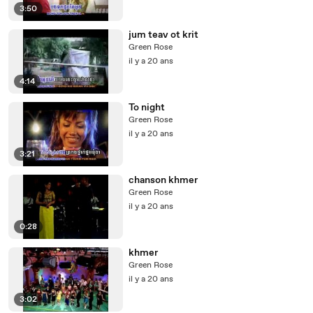
3:50
jum teav ot krit
Green Rose
il y a 20 ans
4:14
To night
Green Rose
il y a 20 ans
3:21
chanson khmer
Green Rose
il y a 20 ans
0:28
khmer
Green Rose
il y a 20 ans
3:02