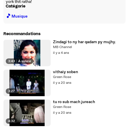
york thit ratha!
Catégorie
🎵
Musique
Recommandations
Zindagi to ny har qadam py mujhy.
MB Channel
il y a 4 ans
3:43
|
À suivre
vithaiy soben
Green Rose
il y a 20 ans
3:27
tu ro sub mach jureach
Green Rose
il y a 20 ans
4:32