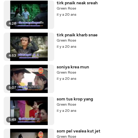
tirk pnaik neak sreah
Green Rose
il y a 20 ans
4:26
tirk pnaik kharb snae
Green Rose
il y a 20 ans
4:53
soniya krea mun
Green Rose
il y a 20 ans
5:07
som tus krop yang
Green Rose
il y a 20 ans
5:49
som pel vealea kut jet
Green Rose