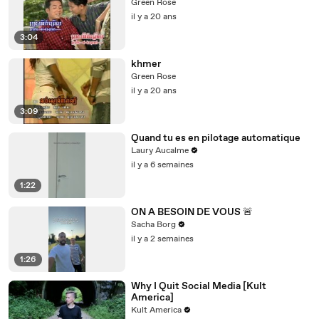
Green Rose
il y a 20 ans
3:04
khmer
Green Rose
il y a 20 ans
3:09
Quand tu es en pilotage automatique
Laury Aucalme
il y a 6 semaines
1:22
ON A BESOIN DE VOUS 🚨
Sacha Borg
il y a 2 semaines
1:26
Why I Quit Social Media [Kult
America]
Kult America