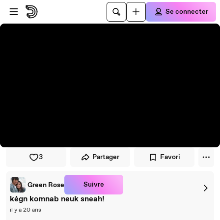
Passer au player
Passer au contenu principal
Se connecter
3
Partager
Favori
Suivre
Green Rose
kégn komnab neuk sneah!
il y a 20 ans