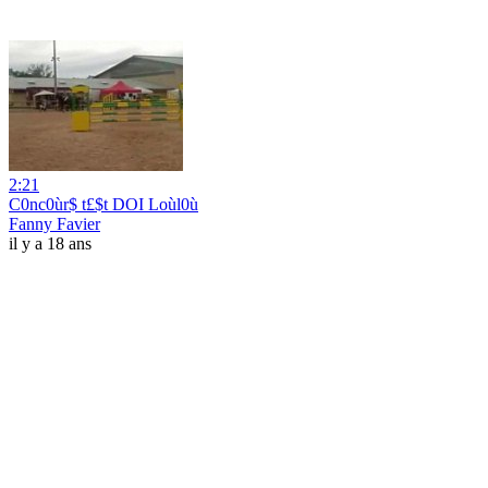
2:21
C0nc0ùr$ t£$t DOI Loùl0ù
Fanny Favier
il y a 18 ans