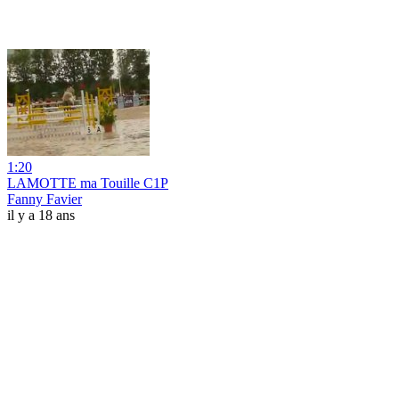
1:20
LAMOTTE ma Touille C1P
Fanny Favier
il y a 18 ans