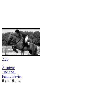
2:20
|
À suivre
The end .
Fanny Favier
il y a 16 ans