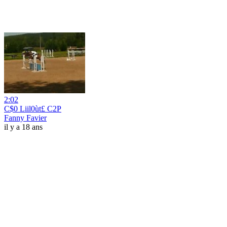
2:02
C$0 Liil0ùt£ C2P
Fanny Favier
il y a 18 ans