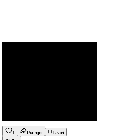
1
Partager
Favori