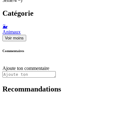
3ème/4 =)
Catégorie
🐳
Animaux
Voir moins
Commentaires
Ajoute ton commentaire
Recommandations