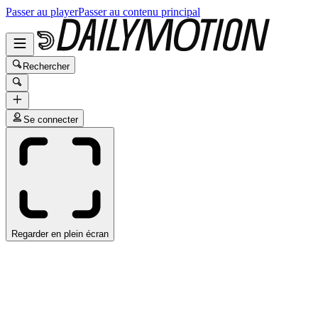
Passer au player
Passer au contenu principal
Rechercher
Se connecter
Regarder en plein écran