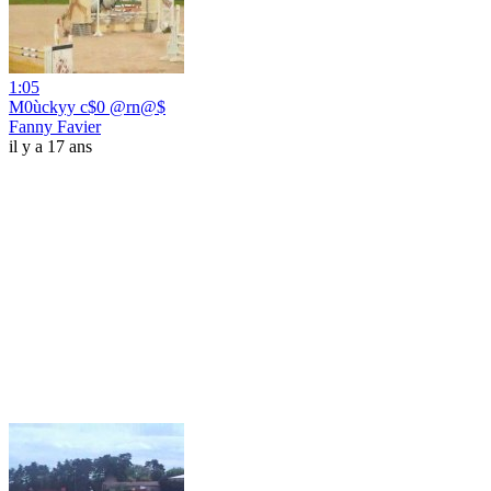
1:05
M0ùckyy c$0 @rn@$
Fanny Favier
il y a 17 ans