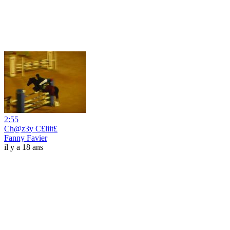
2:55
Ch@z3y C£liit£
Fanny Favier
il y a 18 ans