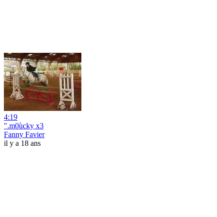
4:19
".m0ùcky x3
Fanny Favier
il y a 18 ans