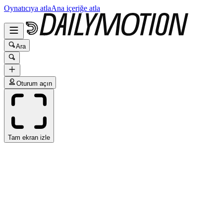
Oynatıcıya atla
Ana içeriğe atla
Ara
Oturum açın
Tam ekran izle