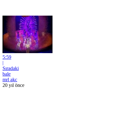
5:59
|
Sıradaki
bale
mrl akc
20 yıl önce