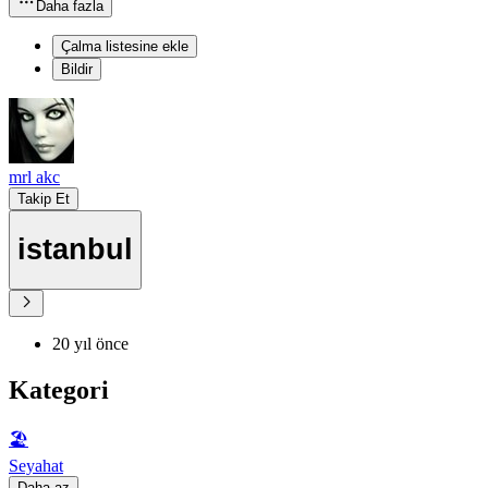
Daha fazla
Çalma listesine ekle
Bildir
mrl akc
Takip Et
istanbul
20 yıl önce
Kategori
🏖
Seyahat
Daha az