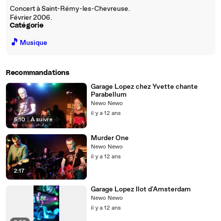
Concert à Saint-Rémy-les-Chevreuse.
Février 2006.
Catégorie
🎵
Musique
Recommandations
Garage Lopez chez Yvette chante
Parabellum
Newo Newo
il y a 12 ans
5:10
|
À suivre
Murder One
Newo Newo
il y a 12 ans
2:17
Garage Lopez Ilot d'Amsterdam
Newo Newo
il y a 12 ans