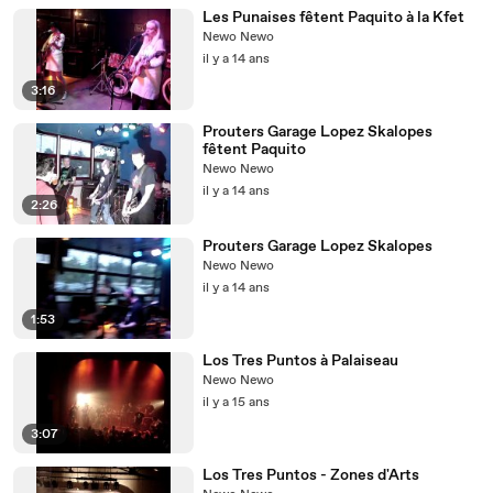
Les Punaises fêtent Paquito à la Kfet
Newo Newo
il y a 14 ans
3:16
Prouters Garage Lopez Skalopes
fêtent Paquito
Newo Newo
il y a 14 ans
2:26
Prouters Garage Lopez Skalopes
Newo Newo
il y a 14 ans
1:53
Los Tres Puntos à Palaiseau
Newo Newo
il y a 15 ans
3:07
Los Tres Puntos - Zones d'Arts