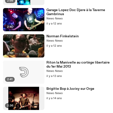
2:56
Garage Lopez Doc Djere à la Taverne
Gambrinus
Newo Newo
il y a 12 ans
2:40
Norman Finkelstein
Newo Newo
il y a 12 ans
3:19
Riton la Manivelle au cortège libertaire
du 1er Mai 2013
Newo Newo
il y a 13 ans
2:41
Brigitte Bop à Juvisy sur Orge
Newo Newo
il y a 14 ans
2:36