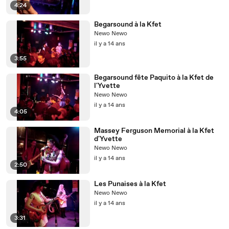
4:24
Begarsound à la Kfet
Newo Newo
il y a 14 ans
3:55
Begarsound fête Paquito à la Kfet de
l'Yvette
Newo Newo
il y a 14 ans
4:05
Massey Ferguson Memorial à la Kfet
d'Yvette
Newo Newo
il y a 14 ans
2:50
Les Punaises à la Kfet
Newo Newo
il y a 14 ans
3:31