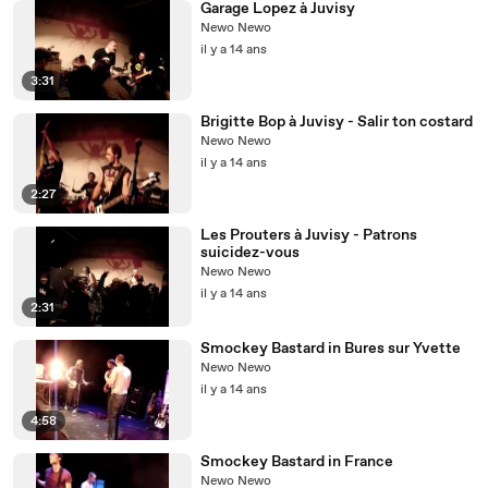
Garage Lopez à Juvisy
Newo Newo
il y a 14 ans
3:31
Brigitte Bop à Juvisy - Salir ton costard
Newo Newo
il y a 14 ans
2:27
Les Prouters à Juvisy - Patrons
suicidez-vous
Newo Newo
il y a 14 ans
2:31
Smockey Bastard in Bures sur Yvette
Newo Newo
il y a 14 ans
4:58
Smockey Bastard in France
Newo Newo