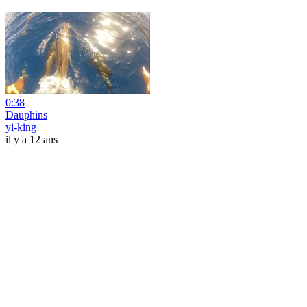
0:38
Dauphins
yi-king
il y a 12 ans