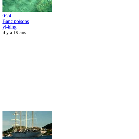
0:24
Banc poisons
yi-king
il y a 19 ans