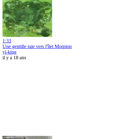
1:33
Une gentille raie vers l'îlet Morpion
yi-king
il y a 18 ans