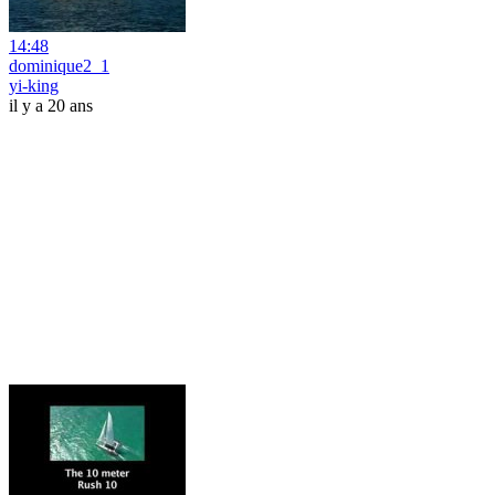
14:48
dominique2_1
yi-king
il y a 20 ans