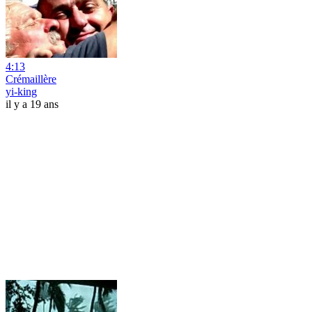
4:13
Crémaillère
yi-king
il y a 19 ans