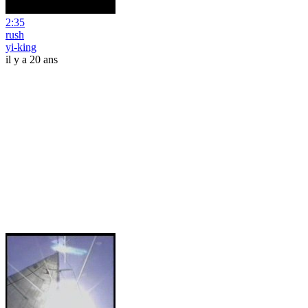
2:35
rush
yi-king
il y a 20 ans