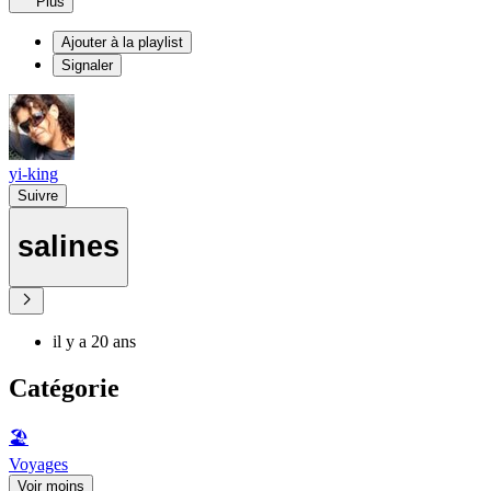
Plus
Ajouter à la playlist
Signaler
yi-king
Suivre
salines
il y a 20 ans
Catégorie
🏖
Voyages
Voir moins