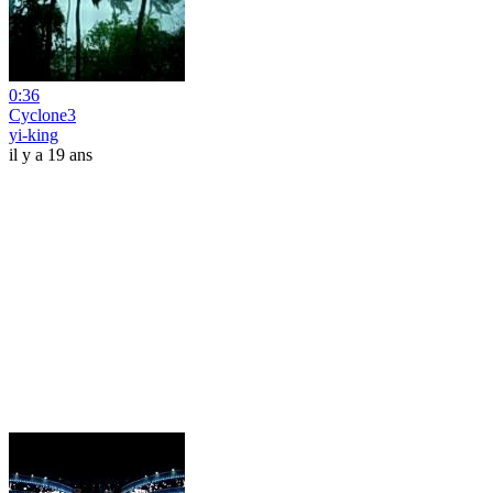
0:36
Cyclone3
yi-king
il y a 19 ans