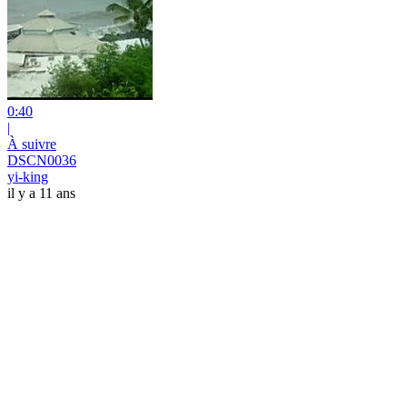
0:40
|
À suivre
DSCN0036
yi-king
il y a 11 ans