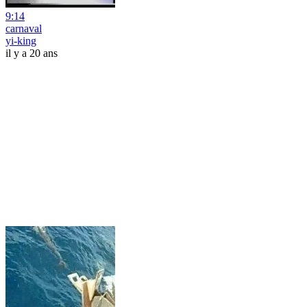
9:14
carnaval
yi-king
il y a 20 ans