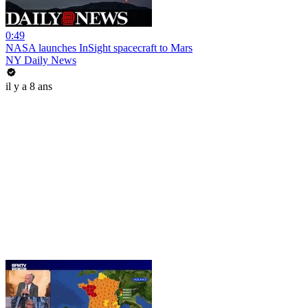
0:49
NASA launches InSight spacecraft to Mars
NY Daily News
il y a 8 ans