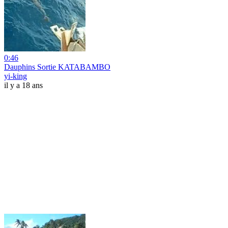
0:46
Dauphins Sortie KATABAMBO
yi-king
il y a 18 ans