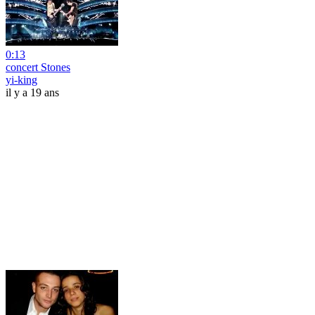
0:13
concert Stones
yi-king
il y a 19 ans