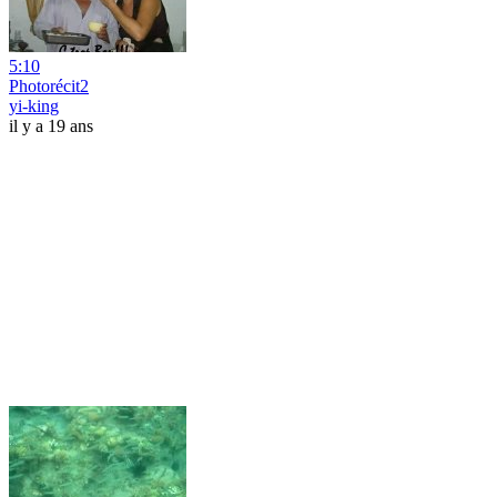
5:10
Photorécit2
yi-king
il y a 19 ans