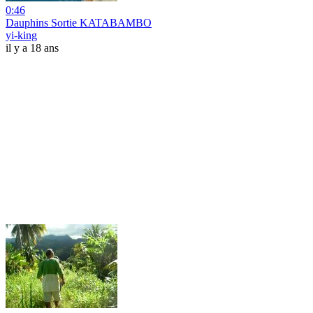
0:46
Dauphins Sortie KATABAMBO
yi-king
il y a 18 ans