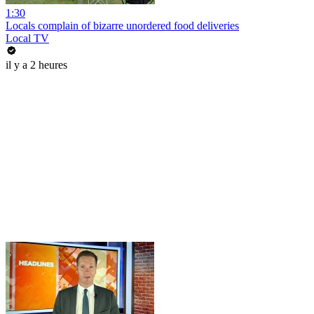
1:30
Locals complain of bizarre unordered food deliveries
Local TV
il y a 2 heures