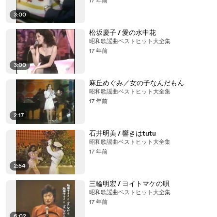
17 年前
3:00
松坂慶子 / 愛の水中花
昭和歌謡曲ベストヒット大全集
17 年前
3:00
麻丘めぐみ／女の子なんだもん
昭和歌謡曲ベストヒット大全集
17 年前
2:17
石井明美 / 響きはtutu
昭和歌謡曲ベストヒット大全集
17 年前
2:54
三輪明宏 / ヨイトマケの唄
昭和歌謡曲ベストヒット大全集
17 年前
6:02