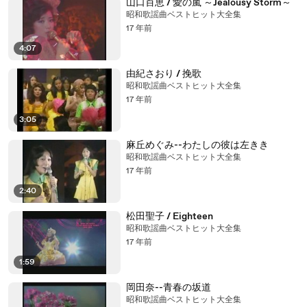
山口百恵 / 愛の嵐 ～Jealousy Storm～
昭和歌謡曲ベストヒット大全集
17 年前
4:07
由紀さおり / 挽歌
昭和歌謡曲ベストヒット大全集
17 年前
3:05
麻丘めぐみ--わたしの彼は左きき
昭和歌謡曲ベストヒット大全集
17 年前
2:40
松田聖子 / Eighteen
昭和歌謡曲ベストヒット大全集
17 年前
1:59
岡田奈--青春の坂道
昭和歌謡曲ベストヒット大全集