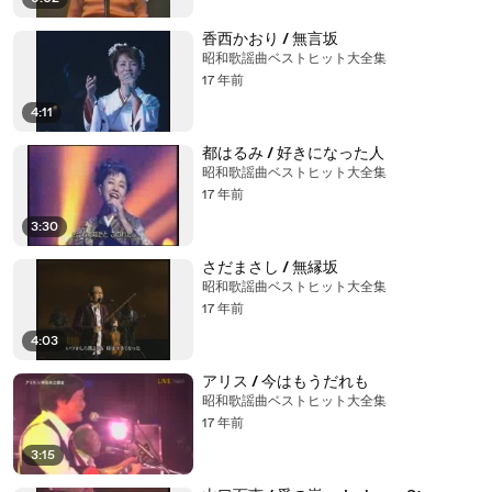
香西かおり / 無言坂
昭和歌謡曲ベストヒット大全集
17 年前
4:11
都はるみ / 好きになった人
昭和歌謡曲ベストヒット大全集
17 年前
3:30
さだまさし / 無縁坂
昭和歌謡曲ベストヒット大全集
17 年前
4:03
アリス / 今はもうだれも
昭和歌謡曲ベストヒット大全集
17 年前
3:15