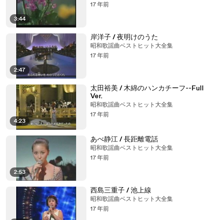
17 年前
3:44
岸洋子 / 夜明けのうた
昭和歌謡曲ベストヒット大全集
17 年前
2:47
太田裕美 / 木綿のハンカチーフ--Full
Ver.
昭和歌謡曲ベストヒット大全集
17 年前
4:23
あべ静江 / 長距離電話
昭和歌謡曲ベストヒット大全集
17 年前
2:53
西島三重子 / 池上線
昭和歌謡曲ベストヒット大全集
17 年前