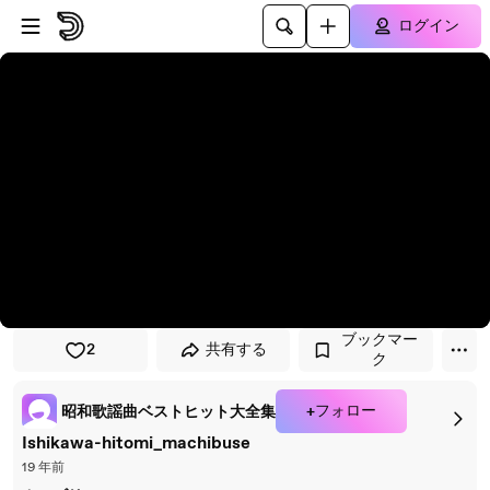
プレイヤーにスキップ
メインコンテンツにスキップ
ログイン
ブックマー
2
共有する
ク
+フォロー
昭和歌謡曲ベストヒット大全集
Ishikawa-hitomi_machibuse
19 年前