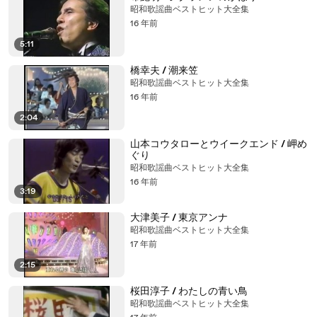
昭和歌謡曲ベストヒット大全集
16 年前
5:11
橋幸夫 / 潮来笠
昭和歌謡曲ベストヒット大全集
16 年前
2:04
山本コウタローとウイークエンド / 岬め
ぐり
昭和歌謡曲ベストヒット大全集
16 年前
3:19
大津美子 / 東京アンナ
昭和歌謡曲ベストヒット大全集
17 年前
2:15
桜田淳子 / わたしの青い鳥
昭和歌謡曲ベストヒット大全集