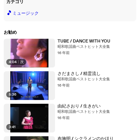
カテゴリ
🎵
ミュージック
お勧め
TUBE / DANCE WITH YOU
昭和歌謡曲ベストヒット大全集
16 年前
4:04
|
次
さだまさし / 精霊流し
昭和歌謡曲ベストヒット大全集
16 年前
5:36
由紀さおり / 生きがい
昭和歌謡曲ベストヒット大全集
16 年前
3:41
布施明 / シクラメンのかほり