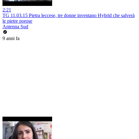
2:21
TG 11.03.15 Pietra leccese, tre donne inventano Hybrid che salverà
le pietre porose
Antenna Sud
9 anni fa