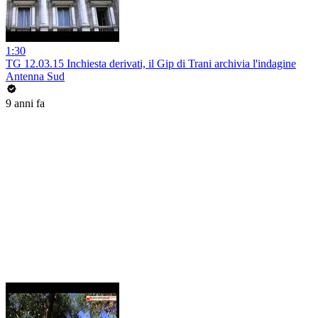
1:30
TG 12.03.15 Inchiesta derivati, il Gip di Trani archivia l'indagine
Antenna Sud
9 anni fa