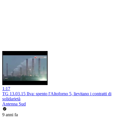
1:17
TG 13.03.15 Ilva: spento l'Altoforno 5, lievitano i contratti di
solidarietà
Antenna Sud
9 anni fa