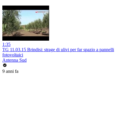
1:35
TG 11.03.15 Brindisi: strage di ulivi per far spazio a pannelli
fotovoltaici
Antenna Sud
9 anni fa