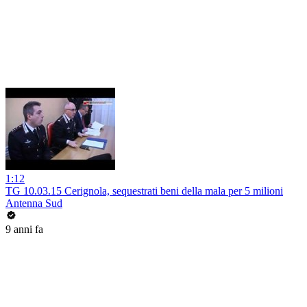
1:12
TG 10.03.15 Cerignola, sequestrati beni della mala per 5 milioni
Antenna Sud
9 anni fa