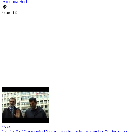
Antenna Sud
9 anni fa
0:52
TG 13.03.15 Antonio Decaro assolto anche in appello, "chiusa una