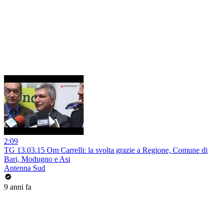
2:09
TG 13.03.15 Om Carrelli: la svolta grazie a Regione, Comune di
Bari, Modugno e Asi
Antenna Sud
9 anni fa