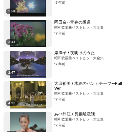
17 年前
1:59
岡田奈--青春の坂道
昭和歌謡曲ベストヒット大全集
17 年前
3:44
岸洋子 / 夜明けのうた
昭和歌謡曲ベストヒット大全集
17 年前
2:47
太田裕美 / 木綿のハンカチーフ--Full
Ver.
昭和歌謡曲ベストヒット大全集
17 年前
4:23
あべ静江 / 長距離電話
昭和歌謡曲ベストヒット大全集
17 年前