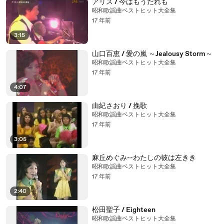
アリス / 今はもうだれも
昭和歌謡曲ベストヒット大全集
17 年前
3:15
山口百恵 / 愛の嵐 ～Jealousy Storm～
昭和歌謡曲ベストヒット大全集
17 年前
4:07
由紀さおり / 挽歌
昭和歌謡曲ベストヒット大全集
17 年前
3:05
麻丘めぐみ--わたしの彼は左きき
昭和歌謡曲ベストヒット大全集
17 年前
2:40
松田聖子 / Eighteen
昭和歌謡曲ベストヒット大全集