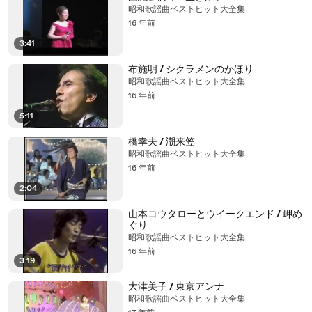
昭和歌謡曲ベストヒット大全集
16 年前
3:41
布施明 / シクラメンのかほり
昭和歌謡曲ベストヒット大全集
16 年前
5:11
橋幸夫 / 潮来笠
昭和歌謡曲ベストヒット大全集
16 年前
2:04
山本コウタローとウイークエンド / 岬め
ぐり
昭和歌謡曲ベストヒット大全集
16 年前
3:19
大津美子 / 東京アンナ
昭和歌謡曲ベストヒット大全集