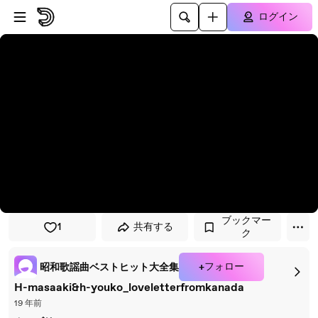
プレイヤーにスキップ
メインコンテンツにスキップ
ログイン
ブックマー
1
共有する
ク
+フォロー
昭和歌謡曲ベストヒット大全集
H-masaaki&h-youko_loveletterfromkanada
19 年前