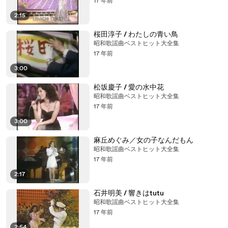
17 年前
2:15
桜田淳子 / わたしの青い鳥
昭和歌謡曲ベストヒット大全集
17 年前
3:00
松坂慶子 / 愛の水中花
昭和歌謡曲ベストヒット大全集
17 年前
3:00
麻丘めぐみ／女の子なんだもん
昭和歌謡曲ベストヒット大全集
17 年前
2:17
石井明美 / 響きはtutu
昭和歌謡曲ベストヒット大全集
17 年前
2:54