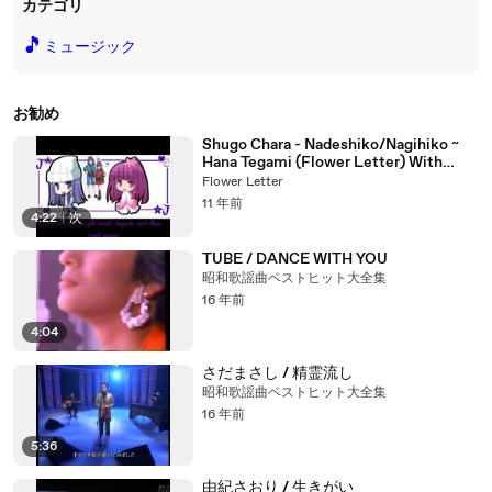
カテゴリ
🎵
ミュージック
お勧め
Shugo Chara - Nadeshiko/Nagihiko ~
Hana Tegami (Flower Letter) With
English Lyrics
Flower Letter
11 年前
4:22
|
次
TUBE / DANCE WITH YOU
昭和歌謡曲ベストヒット大全集
16 年前
4:04
さだまさし / 精霊流し
昭和歌謡曲ベストヒット大全集
16 年前
5:36
由紀さおり / 生きがい