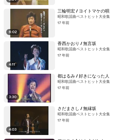
三輪明宏 / ヨイトマケの唄
昭和歌謡曲ベストヒット大全集
17 年前
6:02
香西かおり / 無言坂
昭和歌謡曲ベストヒット大全集
17 年前
4:11
都はるみ / 好きになった人
昭和歌謡曲ベストヒット大全集
17 年前
3:30
さだまさし / 無縁坂
昭和歌謡曲ベストヒット大全集
17 年前
4:03