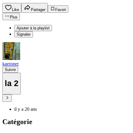
Like
Partager
Favori
Plus
Ajouter à la playlist
Signaler
kaeroner
Suivre
la 2
il y a 20 ans
Catégorie