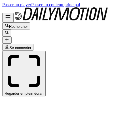
Passer au player
Passer au contenu principal
Rechercher
Se connecter
Regarder en plein écran