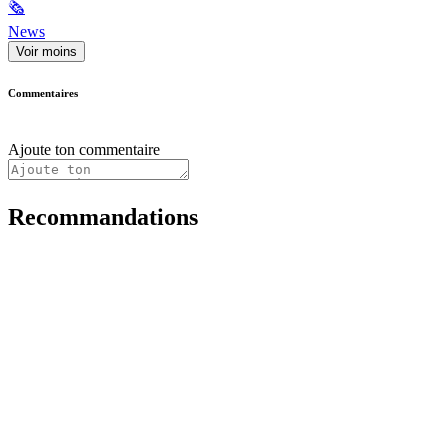
🗞
News
Voir moins
Commentaires
Ajoute ton commentaire
Recommandations