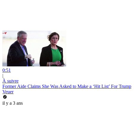
0:51
|
À suivre
Former Aide Claims She Was Asked to Make a ‘Hit List’ For Trump
Veuer
il y a 3 ans