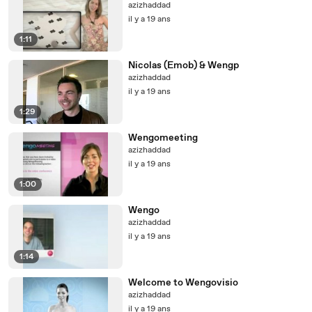
azizhaddad
il y a 19 ans
1:11
Nicolas (Emob) & Wengp
azizhaddad
il y a 19 ans
1:29
Wengomeeting
azizhaddad
il y a 19 ans
1:00
Wengo
azizhaddad
il y a 19 ans
1:14
Welcome to Wengovisio
azizhaddad
il y a 19 ans