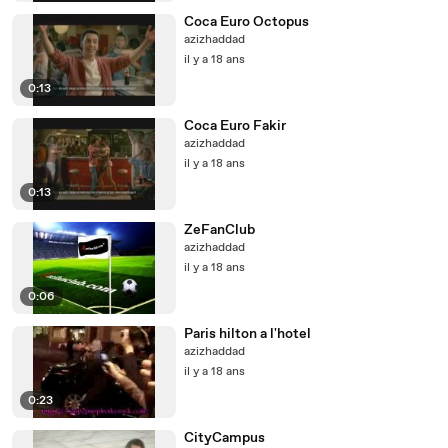
Coca Euro Octopus
azizhaddad
il y a 18 ans
0:13
Coca Euro Fakir
azizhaddad
il y a 18 ans
0:13
ZeFanClub
azizhaddad
il y a 18 ans
0:06
Paris hilton a l'hotel
azizhaddad
il y a 18 ans
0:23
CityCampus