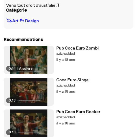
Venu tout droit d'australie :)
Catégorie
🦄
Art Et Design
Recommandations
Pub Coca Euro Zombi
azizhaddad
il y a 18 ans
0:14
|
À suivre
Coca Euro Singe
azizhaddad
il y a 18 ans
0:13
Pub Coca Euro Rocker
azizhaddad
il y a 18 ans
0:13