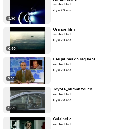
azizhaddad
il y a 20 ans
3:30
Orange film
azizhaddad
il y a 20 ans
0:50
Les jeunes chiraquiens
azizhaddad
il y a 20 ans
2:14
Toyota_human touch
azizhaddad
il y a 20 ans
1:03
Cuisinella
azizhaddad