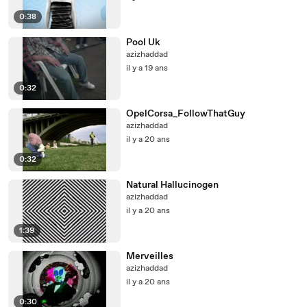
0:38
Pool Uk
azizhaddad
il y a 19 ans
0:32
OpelCorsa_FollowThatGuy
azizhaddad
il y a 20 ans
0:32
Natural Hallucinogen
azizhaddad
il y a 20 ans
1:39
Merveilles
azizhaddad
il y a 20 ans
0:30