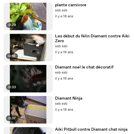
plante carnivore
ssb ssb
il y a 16 ans
0:29
Les début du félin Diamant contre Aiki
Zero
ssb ssb
il y a 18 ans
0:16
Diamant noel le chat décoratif
ssb ssb
il y a 18 ans
0:33
Diamant Ninja
ssb ssb
il y a 18 ans
0:37
Aiki Pitbull contre Diamant chat ninja