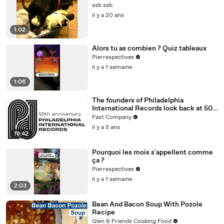
ssb ssb
il y a 20 ans
1:02
Alors tu as combien ? Quiz tableaux
Pierrespectives
il y a 1 semaine
1:06
The founders of Philadelphia
International Records look back at 50
years of Philly Soul
Fast Company
il y a 5 ans
18:42
Pourquoi les mois s'appellent comme
ça ?
Pierrespectives
il y a 1 semaine
2:03
Bean And Bacon Soup With Pozole
Recipe
Glen & Friends Cooking Food