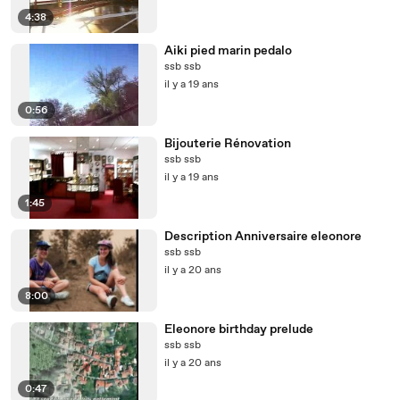
4:38
Aiki pied marin pedalo
ssb ssb
il y a 19 ans
0:56
Bijouterie Rénovation
ssb ssb
il y a 19 ans
1:45
Description Anniversaire eleonore
ssb ssb
il y a 20 ans
8:00
Eleonore birthday prelude
ssb ssb
il y a 20 ans
0:47