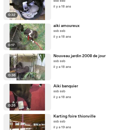
ssb ssb
il y a 18 ans
0:32
aiki amoureux
ssb ssb
il y a 18 ans
0:17
Nouveau jardin 2008 de jour
ssb ssb
il y a 18 ans
0:36
Aiki banquier
ssb ssb
il y a 18 ans
0:26
Karting foire thionville
ssb ssb
il y a 19 ans