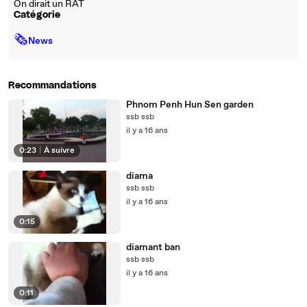
On dirait un RAT
Catégorie
🗞
News
Recommandations
Phnom Penh Hun Sen garden
ssb ssb
il y a 16 ans
0:23
|
À suivre
diama
ssb ssb
il y a 16 ans
0:15
diamant ban
ssb ssb
il y a 16 ans
0:11