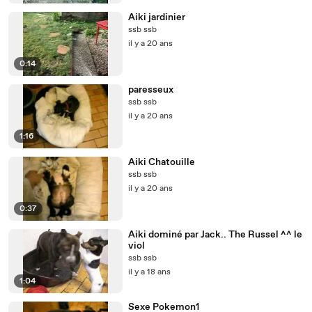
Aiki jardinier
ssb ssb
il y a 20 ans
0:14
paresseux
ssb ssb
il y a 20 ans
1:16
Aiki Chatouille
ssb ssb
il y a 20 ans
0:37
Aiki dominé par Jack.. The Russel ^^ le
viol
ssb ssb
il y a 18 ans
1:04
Sexe Pokemon1