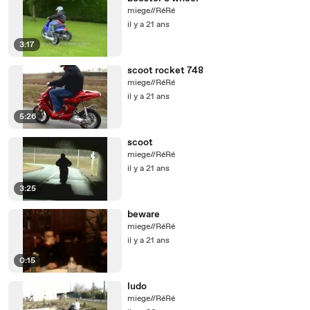
miege//RéRé
il y a 21 ans
3:17
scoot rocket 748
miege//RéRé
il y a 21 ans
5:26
scoot
miege//RéRé
il y a 21 ans
3:25
beware
miege//RéRé
il y a 21 ans
0:15
ludo
miege//RéRé