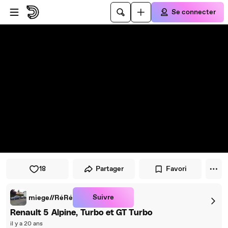
Passer au player
Passer au contenu principal
Se connecter
18
Partager
Favori
Suivre
miege//RéRé
Renault 5 Alpine, Turbo et GT Turbo
il y a 20 ans