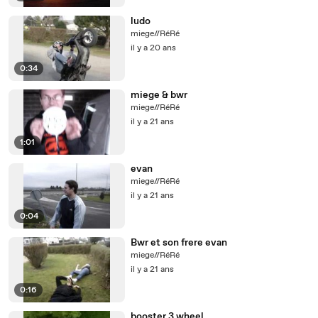
ludo
miege//RéRé
il y a 20 ans
0:34
miege & bwr
miege//RéRé
il y a 21 ans
1:01
evan
miege//RéRé
il y a 21 ans
0:04
Bwr et son frere evan
miege//RéRé
il y a 21 ans
0:16
booster 3 wheel