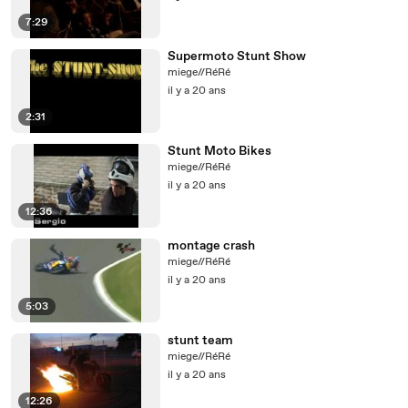
7:29
Supermoto Stunt Show
miege//RéRé
il y a 20 ans
2:31
Stunt Moto Bikes
miege//RéRé
il y a 20 ans
12:36
montage crash
miege//RéRé
il y a 20 ans
5:03
stunt team
miege//RéRé
il y a 20 ans
12:26