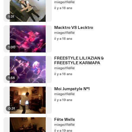
miege//RéRé
il y a 18 ans
1:31
Macktro VS Lecktro
miege//RéRé
il y a 18 ans
1:00
FREESTYLE LILI'AZIAN &
FREESTYLE KARMAPA
miege//RéRé
il y a 18 ans
1:56
Moi Jumpstyle N°1
miege//RéRé
il y a 19 ans
0:31
Fête Wells
miege//RéRé
il y a 19 ans