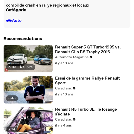
compil de crash en rallye régionaux et locaux
Catégorie
🚗
Auto
Recommandations
Renault Super 5 GT Turbo 1985 vs.
Renault Clio RS Trophy 2016
[COMPARATIF VIDEO] : sous pression
Automoto Magazine
il y a 10 ans
6:03
|
À suivre
Essai de la gamme Rallye Renault
Sport
Caradisiac
il y a 10 ans
5:45
Renault R5 Turbo 3E : le losange
s'éclate
Caradisiac
il y a 4 ans
2:14