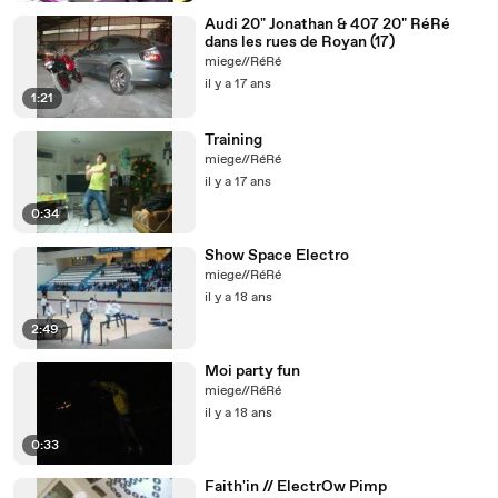
Audi 20" Jonathan & 407 20" RéRé
dans les rues de Royan (17)
miege//RéRé
il y a 17 ans
1:21
Training
miege//RéRé
il y a 17 ans
0:34
Show Space Electro
miege//RéRé
il y a 18 ans
2:49
Moi party fun
miege//RéRé
il y a 18 ans
0:33
Faith'in // ElectrOw Pimp