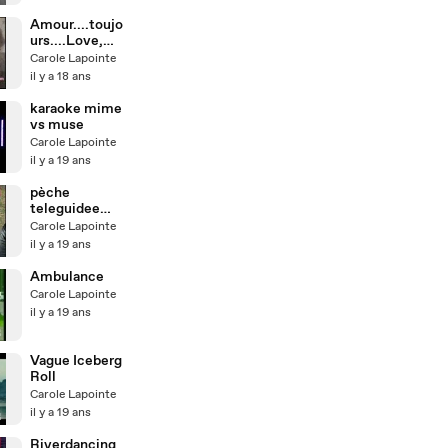
Amour....toujo
urs....Love,
love, love...
Carole Lapointe
il y a 18 ans
karaoke mime
vs muse
Carole Lapointe
il y a 19 ans
pèche
teleguidee
Remote
Carole Lapointe
control
il y a 19 ans
fishing
Ambulance
Carole Lapointe
il y a 19 ans
Vague Iceberg
Roll
Carole Lapointe
il y a 19 ans
Riverdancing