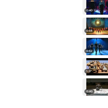
0:40
0:58
0:52
1:37
0:40