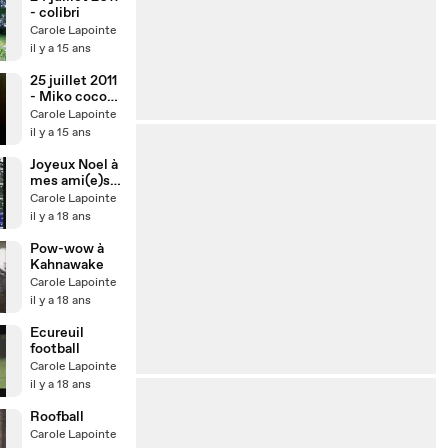
- colibri
Carole Lapointe
il y a 15 ans
25 juillet 2011
- Miko coco
rit
Carole Lapointe
il y a 15 ans
Joyeux Noel à
mes ami(e)s
Dailymotion
Carole Lapointe
xoxo
il y a 18 ans
Pow-wow à
Kahnawake
Carole Lapointe
il y a 18 ans
Ecureuil
football
Carole Lapointe
il y a 18 ans
Roofball
Carole Lapointe