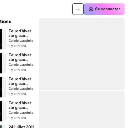
Se connecter
tions
Feux d'hiver
sur glace
Telus de
Carole Lapointe
Montréal du
il y a 14 ans
1er déc 2012
-4
Feux d'hiver
sur glace
Telus de
Carole Lapointe
Montréal du
il y a 14 ans
1er déc 2012
-3
Feux d'hiver
sur glace
Telus de
Carole Lapointe
Montréal du
il y a 14 ans
1er déc 2012
-2
Feux d'hiver
sur glace
Telus de
Carole Lapointe
Montréal du
il y a 14 ans
1er déc 2012
24 juillet 2011