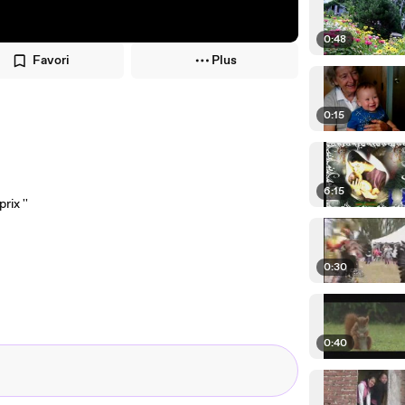
0:48
Favori
Plus
0:15
6:15
rix ''
0:30
0:40