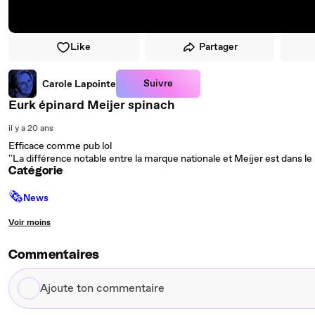
Like
Partager
Suivre
Carole Lapointe
Eurk épinard Meijer spinach
il y a 20 ans
Efficace comme pub lol
''La différence notable entre la marque nationale et Meijer est dans le p
Catégorie
🗞
News
Voir moins
Commentaires
Ajoute
ton