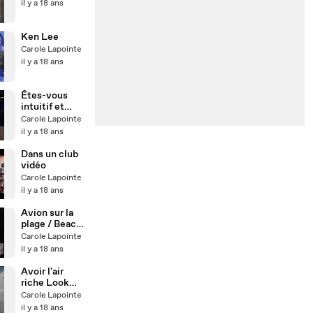
il y a 18 ans
Ken Lee
Carole Lapointe
il y a 18 ans
Êtes-vous
intuitif et
créatif ou
Carole Lapointe
logique et
il y a 18 ans
rationnel ?
Dans un club
vidéo
Carole Lapointe
il y a 18 ans
Avion sur la
plage / Beach
Plane :-)
Carole Lapointe
il y a 18 ans
Avoir l'air
riche Look
rich !
Carole Lapointe
il y a 18 ans