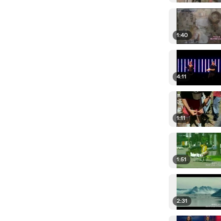
1:40
4:11
1:11
1:51
2:31