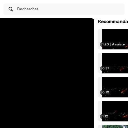
Rechercher
Recommanda
1:20
|
À suivre
0:37
0:10
1:12