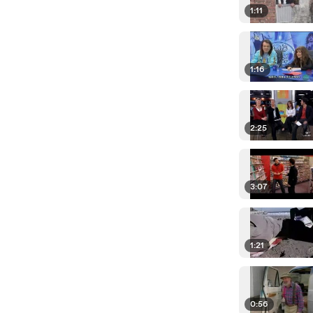
1:11
1:16
2:25
3:07
1:21
0:56