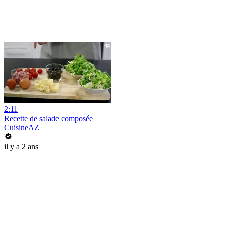
2:11
Recette de salade composée
CuisineAZ
il y a 2 ans