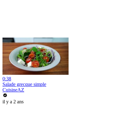
0:38
Salade grecque simple
CuisineAZ
il y a 2 ans