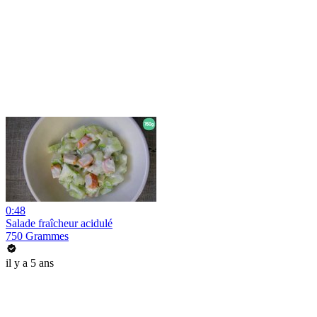
0:48
Salade fraîcheur acidulé
750 Grammes
il y a 5 ans