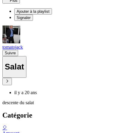
Plus
Ajouter à la playlist
Signaler
tomatojack
Suivre
Salat
il y a 20 ans
descente du salat
Catégorie
🎈