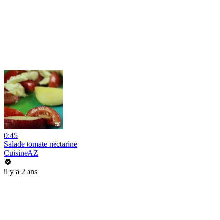
0:45
Salade tomate néctarine
CuisineAZ
il y a 2 ans