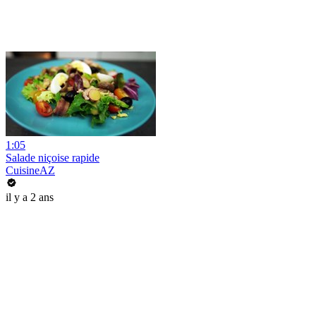
1:05
Salade niçoise rapide
CuisineAZ
il y a 2 ans