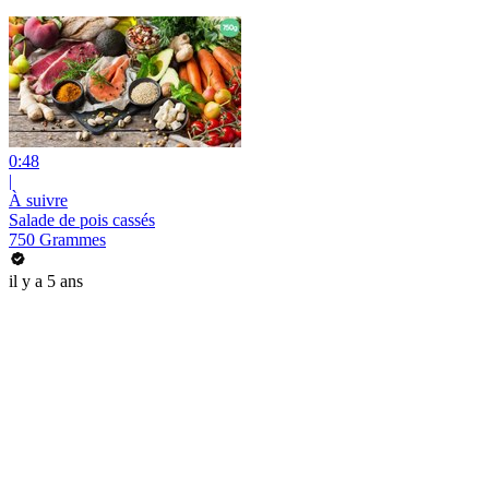
0:48
|
À suivre
Salade de pois cassés
750 Grammes
il y a 5 ans