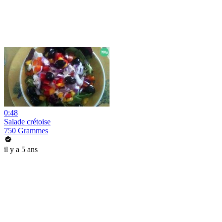
0:48
Salade crétoise
750 Grammes
il y a 5 ans