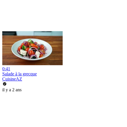
0:41
Salade à la grecque
CuisineAZ
il y a 2 ans