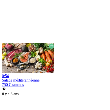
0:54
Salade méditérannéenne
750 Grammes
il y a 5 ans