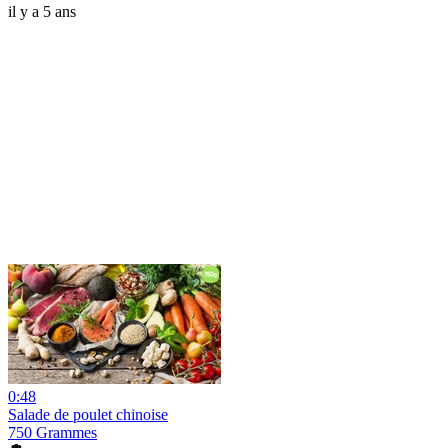
il y a 5 ans
0:48
Salade de poulet chinoise
750 Grammes