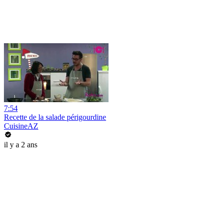
7:54
Recette de la salade périgourdine
CuisineAZ
il y a 2 ans