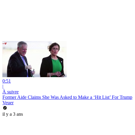
0:51
|
À suivre
Former Aide Claims She Was Asked to Make a ‘Hit List’ For Trump
Veuer
il y a 3 ans