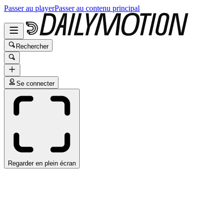
Passer au player
Passer au contenu principal
Rechercher
Se connecter
Regarder en plein écran