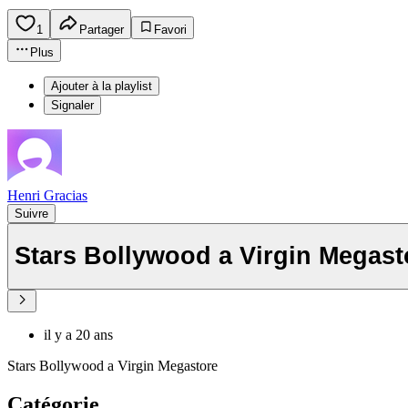
1
Partager
Favori
Plus
Ajouter à la playlist
Signaler
Henri Gracias
Suivre
Stars Bollywood a Virgin Megast
il y a 20 ans
Stars Bollywood a Virgin Megastore
Catégorie