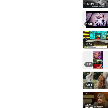
33:34
1:08
0:52
2:13
0:53
3:41