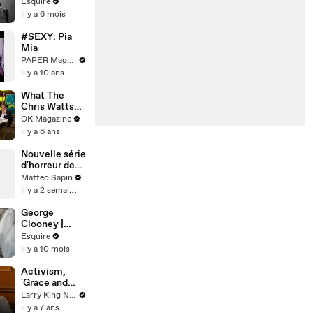
Fatherhood,
Esquire
Faith, and
il y a 6 mois
Becoming a
Modern
#SEXY: Pia
Renaissance
Mia
Man | What
PAPER Magazine
I’ve Learned |
il y a 10 ans
Esquire
What The
Chris Watts
Documentary
OK Magazine
Uncovered:
il y a 6 ans
Legal Expert
On ‘Dr. Oz’
Nouvelle série
Has Theories
d'horreur de
Netflix
Matteo Sapin
il y a 2 semaines
George
Clooney |
Cover Shoot
Esquire
BTS | Esquire
il y a 10 mois
Activism,
'Grace and
Frankie',
Larry King Now on Ora.TV
playing
il y a 7 ans