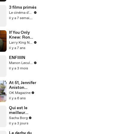
Mallory --
Brooklyn
3 films primés
Decker
Le cinéma d'Amaury
answers your
il y a 7 semaines
social media
questions
If You Only
Knew: Ron
Funches
Larry King Now on Ora.TV
il y a 7 ans
ENFIIIIN
Manon Leculnu
il y a 3 mois
At 51, Jennifer
Aniston
Looks
OK Magazine
Flawless! See
il y a 6 ans
Her Flaunt
Her Toned
Qui est le
Tummy:
meilleur
Photos
présentateur
Sacha Borg
?
il y a 3 jours
Le derby du