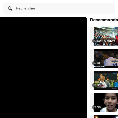
Rechercher
Recommanda
0:52
|
À suivre
5:41
3:35
2:39