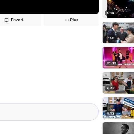
0:18
Favori
Plus
7:58
31:03
6:47
5:32