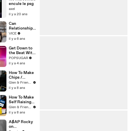
encule le psg
axel
il y a 20 ans
Can
Relationships
Survive a
VICE
Global
il y a 6 ans
Pandemic?
Get Down to
the Beat With
This 30-
POPSUGAR
Minute Latin-
il y a 4 ans
Inspired
Dance Cardio
How To Make
Routine
Chips /
French Fries /
Glen & Friends Cooking Food
Frites
il y a 8 ans
How To Make
Self Raising
Vs. Self Rising
Glen & Friends Cooking Food
Flour - What
il y a 8 ans
Is It?
A$AP Rocky
on