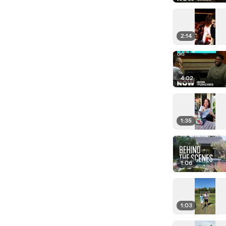
2:14
4:02
1:35
1:06
1:03