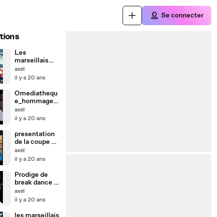
Se connecter
tions
Les
marseillais
foouuu de joie
axel
il y a 20 ans
Omediathequ
e_hommage_
didier_drogba
axel
il y a 20 ans
presentation
de la coupe du
monde 2006
axel
il y a 20 ans
Prodige de
break dance (
enfant de
axel
9ans )
il y a 20 ans
Hallucinan
les marseillais