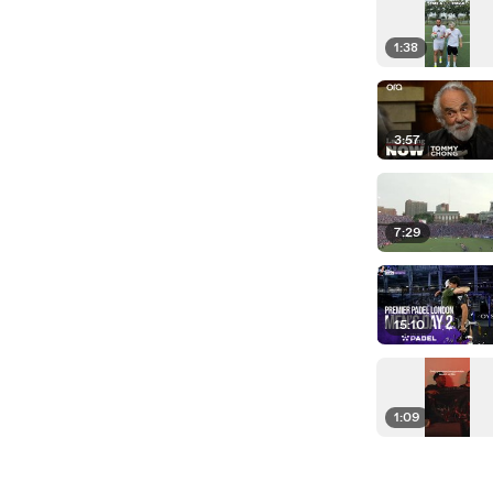
1:38
3:57
7:29
15:10
1:09