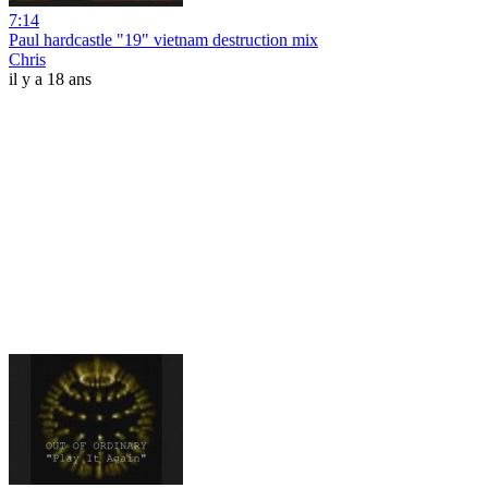
7:14
Paul hardcastle "19" vietnam destruction mix
Chris
il y a 18 ans