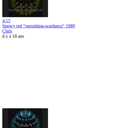
4:15
Snowy red "euroshima-wardance" 1989
Chris
il y a 18 ans