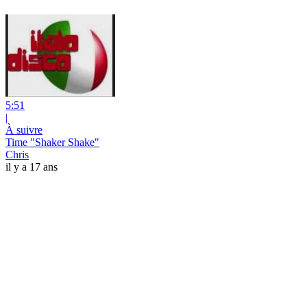
5:51
|
À suivre
Time "Shaker Shake"
Chris
il y a 17 ans