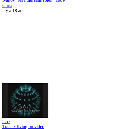
Ivanov "les nuits sans soleil" 1989
Chris
il y a 18 ans
5:57
Trans x living on video