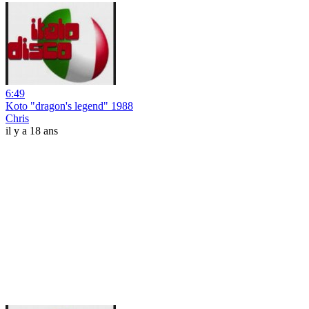
6:49
Koto "dragon's legend" 1988
Chris
il y a 18 ans