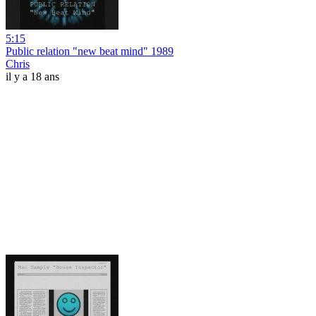
5:15
Public relation "new beat mind" 1989
Chris
il y a 18 ans