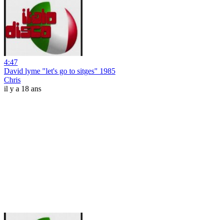
4:47
David lyme "let's go to sitges" 1985
Chris
il y a 18 ans