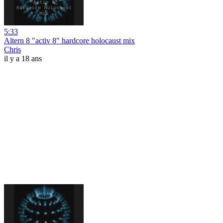
5:33
Altern 8 "activ 8" hardcore holocaust mix
Chris
il y a 18 ans