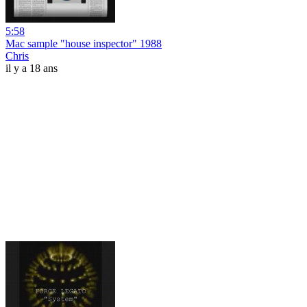
5:58
Mac sample "house inspector" 1988
Chris
il y a 18 ans