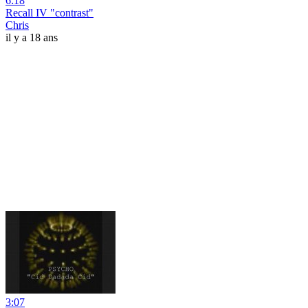
6:18
Recall IV "contrast"
Chris
il y a 18 ans
3:07