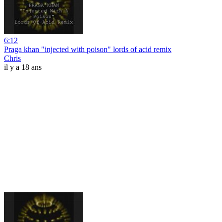
6:12
Praga khan "injected with poison" lords of acid remix
Chris
il y a 18 ans