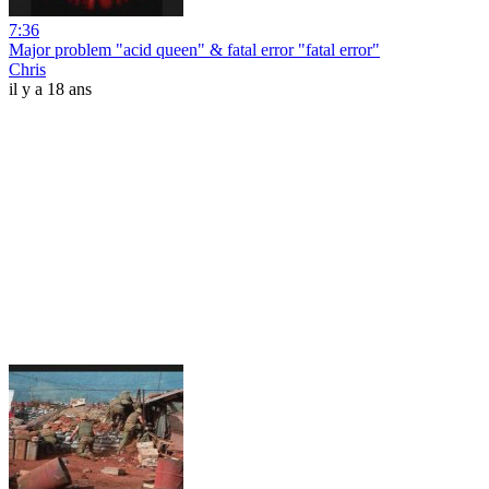
7:36
Major problem "acid queen" & fatal error "fatal error"
Chris
il y a 18 ans