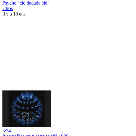
Psycho "cid dadada cid"
Chris
il y a 18 ans
3:34