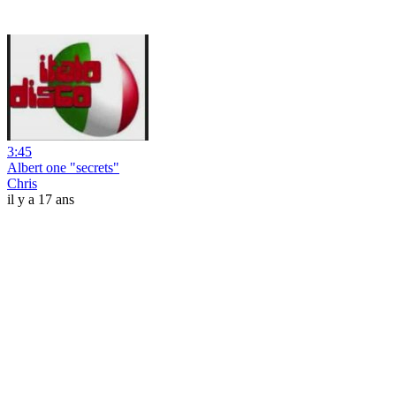
3:45
Albert one "secrets"
Chris
il y a 17 ans