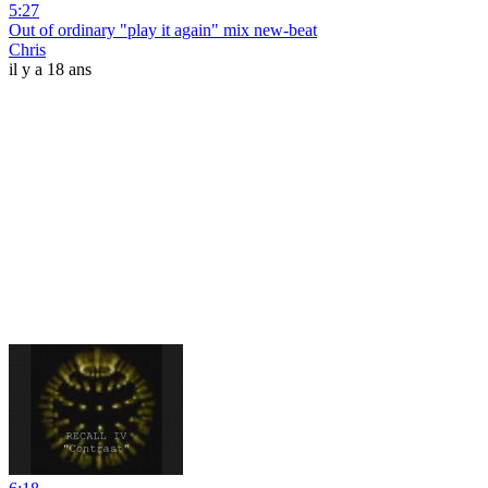
5:27
Out of ordinary "play it again" mix new-beat
Chris
il y a 18 ans