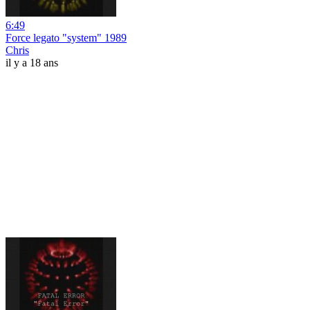
6:49
Force legato "system" 1989
Chris
il y a 18 ans