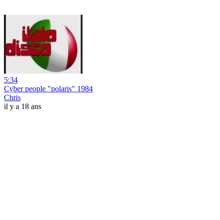
5:34
Cyber people "polaris" 1984
Chris
il y a 18 ans