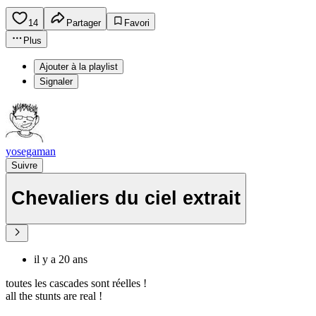
14
Partager
Favori
Plus
Ajouter à la playlist
Signaler
yosegaman
Suivre
Chevaliers du ciel extrait
il y a 20 ans
toutes les cascades sont réelles !
all the stunts are real !