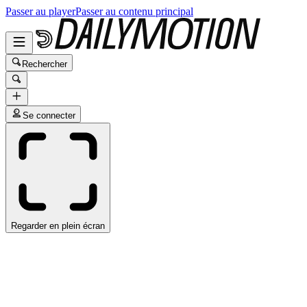
Passer au player
Passer au contenu principal
Rechercher
Se connecter
Regarder en plein écran