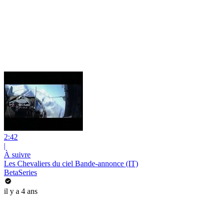
2:42
|
À suivre
Les Chevaliers du ciel Bande-annonce (IT)
BetaSeries
il y a 4 ans