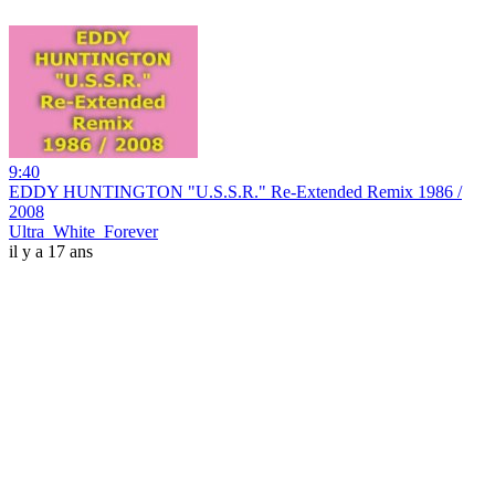
9:40
EDDY HUNTINGTON "U.S.S.R." Re-Extended Remix 1986 /
2008
Ultra_White_Forever
il y a 17 ans