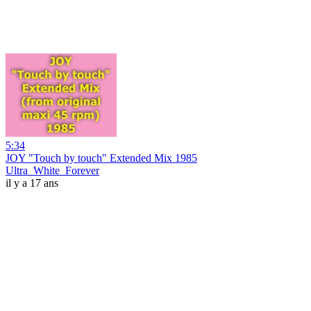
5:34
JOY "Touch by touch" Extended Mix 1985
Ultra_White_Forever
il y a 17 ans