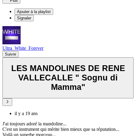
Plus
Ajouter à la playlist
Signaler
Ultra_White_Forever
Suivre
LES MANDOLINES DE RENE
VALLECALLE " Sognu di
Mamma"
il y a 19 ans
J'ai toujours adoré la mandoline...
C'est un instrument qui mérite bien mieux que sa réputation...
Voilà un superbe morceau...