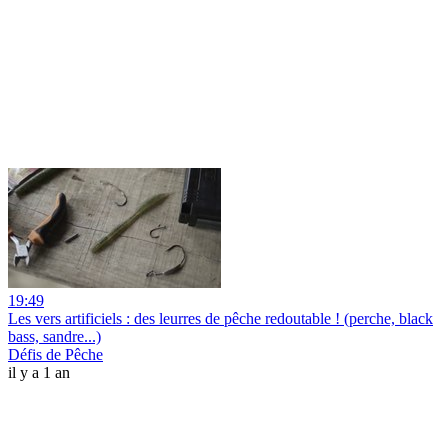
19:49
Les vers artificiels : des leurres de pêche redoutable ! (perche, black
bass, sandre...)
Défis de Pêche
il y a 1 an