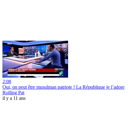
2:08
Oui, on peut être musulman patriote ! La République je l’adore
Rolling Pat
il y a 11 ans