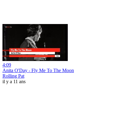
4:09
Anita O'Day - Fly Me To The Moon
Rolling Pat
il y a 11 ans