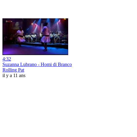
4:32
Suzanna Lubrano - Homi di Branco
Rolling Pat
il y a 11 ans