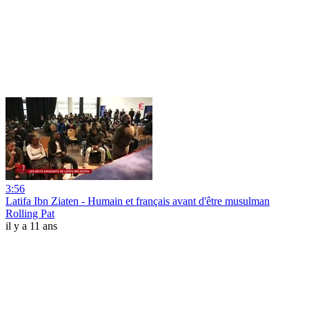
3:56
Latifa Ibn Ziaten - Humain et français avant d'être musulman
Rolling Pat
il y a 11 ans