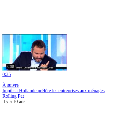
0:35
|
À suivre
Impôts : Hollande préfère les entreprises aux ménages
Rolling Pat
il y a 10 ans