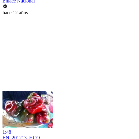
Enlace Nacional
hace 12 años
1:48
EN_201213_HCO