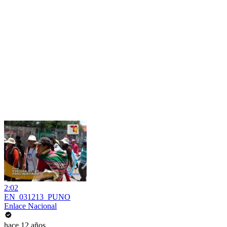
2:02
EN_031213_PUNO
Enlace Nacional
hace 12 años