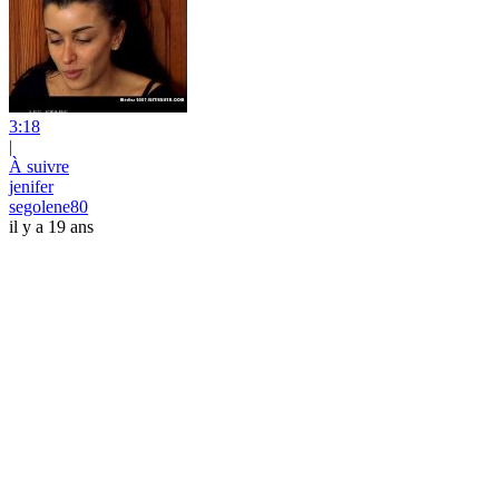
3:18
|
À suivre
jenifer
segolene80
il y a 19 ans