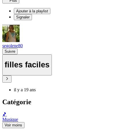
Plus
Ajouter à la playlist
Signaler
segolene80
Suivre
filles faciles
il y a 19 ans
Catégorie
🎵
Musique
Voir moins