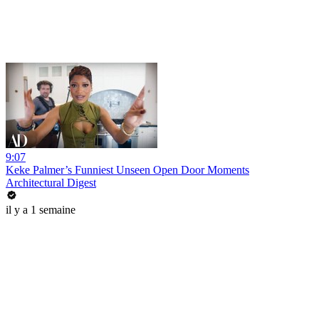
9:07
Keke Palmer’s Funniest Unseen Open Door Moments
Architectural Digest
il y a 1 semaine