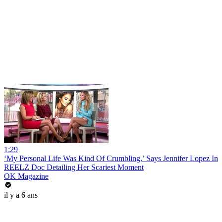
1:29
‘My Personal Life Was Kind Of Crumbling,’ Says Jennifer Lopez In
REELZ Doc Detailing Her Scariest Moment
OK Magazine
il y a 6 ans