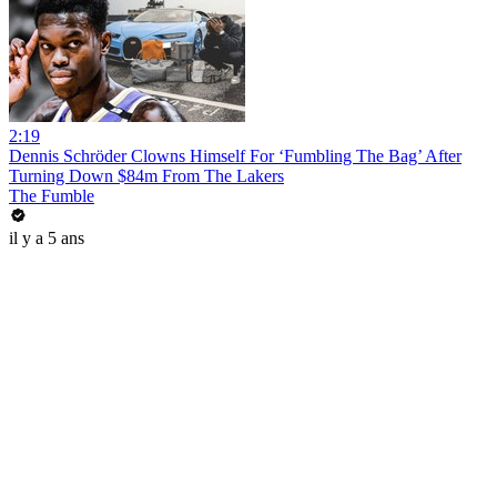
2:19
Dennis Schröder Clowns Himself For ‘Fumbling The Bag’ After
Turning Down $84m From The Lakers
The Fumble
il y a 5 ans