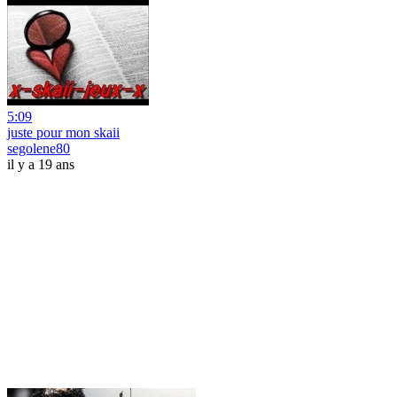
5:09
juste pour mon skaii
segolene80
il y a 19 ans