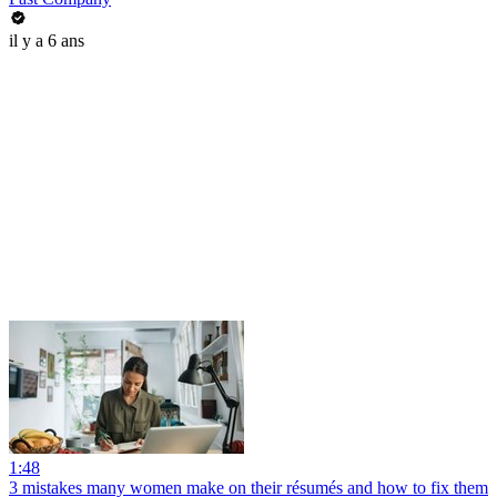
il y a 6 ans
1:48
3 mistakes many women make on their résumés and how to fix them