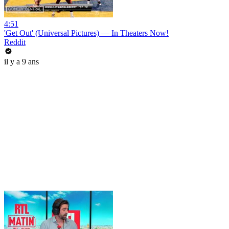
4:51
'Get Out' (Universal Pictures) — In Theaters Now!
Reddit
il y a 9 ans