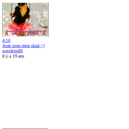
4:10
Juste pour mon skaii =)
segolene80
il y a 19 ans