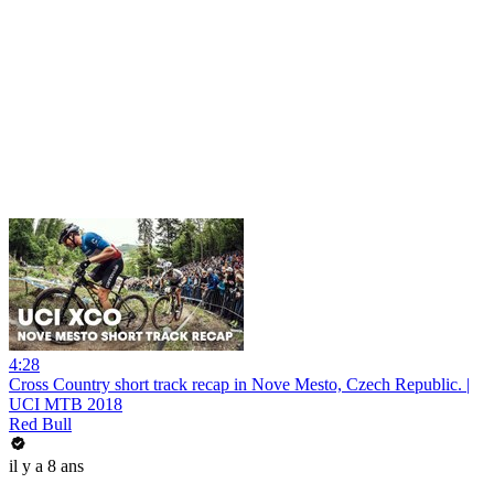
4:28
Cross Country short track recap in Nove Mesto, Czech Republic. |
UCI MTB 2018
Red Bull
il y a 8 ans