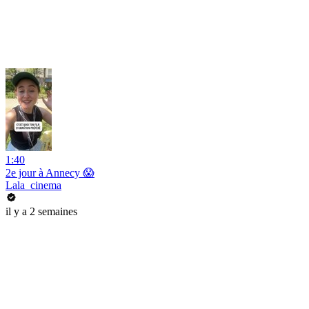
1:40
2e jour à Annecy 😱
Lala_cinema
il y a 2 semaines