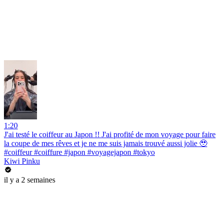
1:20
J'ai testé le coiffeur au Japon !! J'ai profité de mon voyage pour faire
la coupe de mes rêves et je ne me suis jamais trouvé aussi jolie 🥹
#coiffeur #coiffure #japon #voyagejapon #tokyo
Kiwi Pinku
il y a 2 semaines