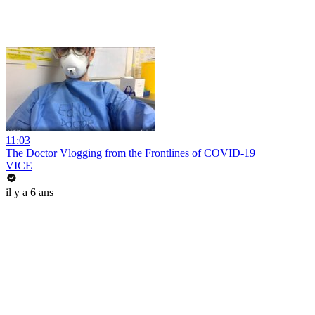
11:03
The Doctor Vlogging from the Frontlines of COVID-19
VICE
il y a 6 ans