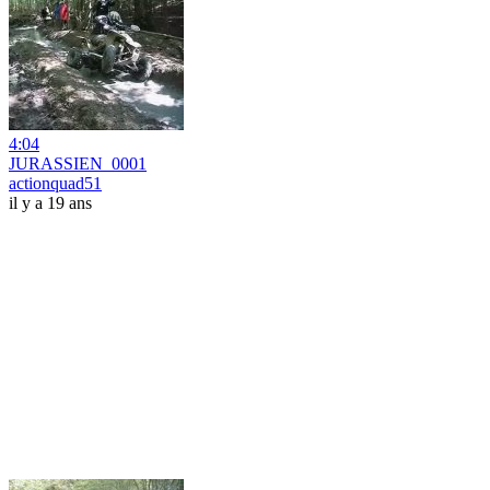
4:04
JURASSIEN_0001
actionquad51
il y a 19 ans