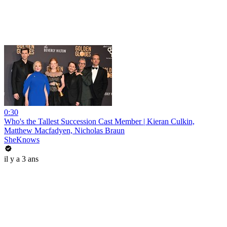
0:30
Who's the Tallest Succession Cast Member | Kieran Culkin,
Matthew Macfadyen, Nicholas Braun
SheKnows
il y a 3 ans