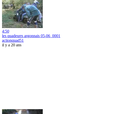
4:50
les quadeurrs argonnais 05-06_0001
actionquad51
il y a 20 ans