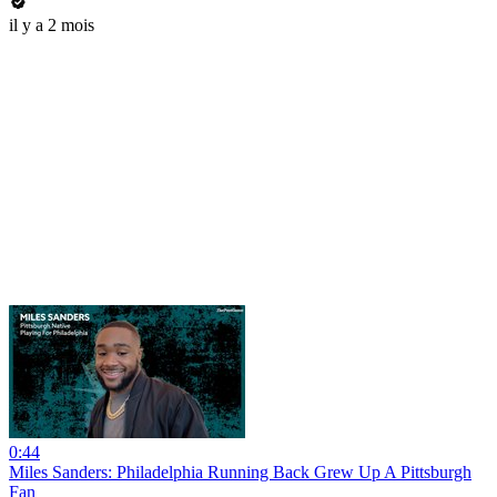
il y a 2 mois
0:44
Miles Sanders: Philadelphia Running Back Grew Up A Pittsburgh
Fan