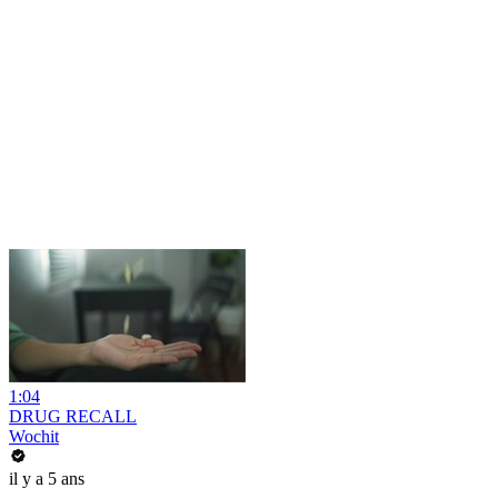
1:04
DRUG RECALL
Wochit
il y a 5 ans