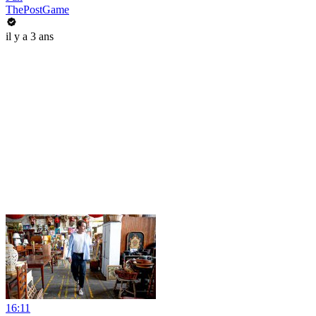
ThePostGame
il y a 3 ans
16:11