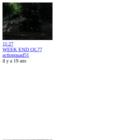
11:27
WEEK END QL77
actionquad51
il y a 19 ans