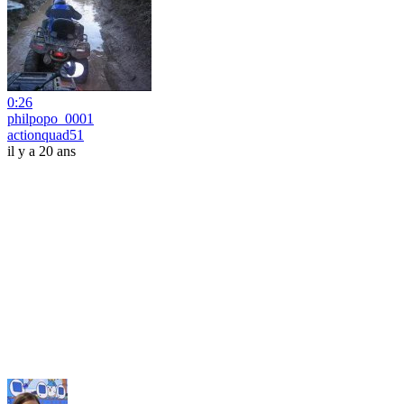
0:26
philpopo_0001
actionquad51
il y a 20 ans