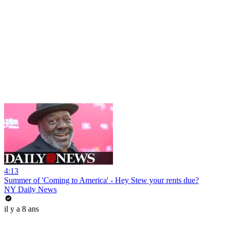
4:13
Summer of 'Coming to America' - Hey Stew your rents due?
NY Daily News
il y a 8 ans