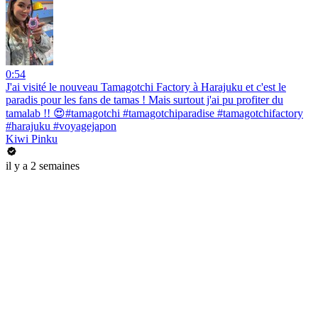
0:54
J'ai visité le nouveau Tamagotchi Factory à Harajuku et c'est le
paradis pour les fans de tamas ! Mais surtout j'ai pu profiter du
tamalab !! 😍#tamagotchi #tamagotchiparadise #tamagotchifactory
#harajuku #voyagejapon
Kiwi Pinku
il y a 2 semaines