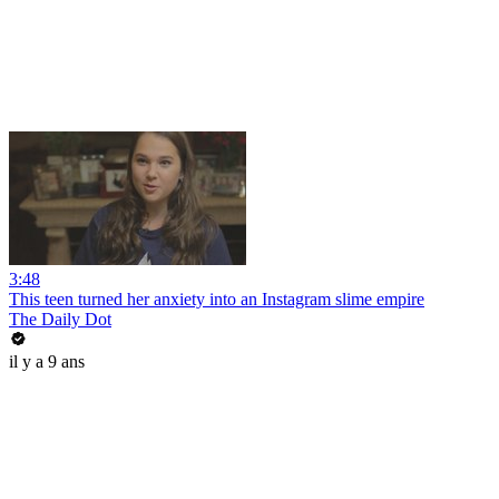
3:48
This teen turned her anxiety into an Instagram slime empire
The Daily Dot
il y a 9 ans