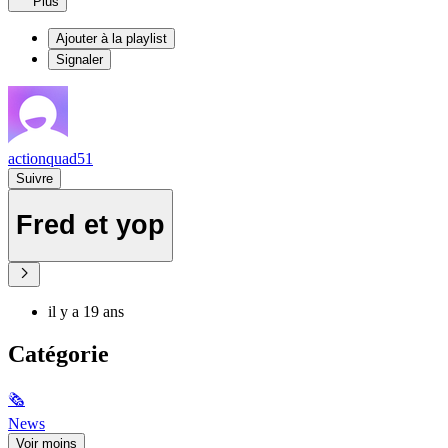
Plus
Ajouter à la playlist
Signaler
actionquad51
Suivre
Fred et yop
il y a 19 ans
Catégorie
🗞
News
Voir moins