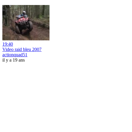
19:40
Video raid bleu 2007
actionquad51
il y a 19 ans