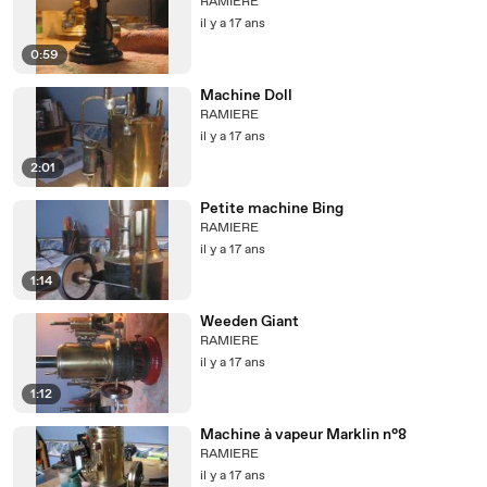
RAMIERE
il y a 17 ans
0:59
Machine Doll
RAMIERE
il y a 17 ans
2:01
Petite machine Bing
RAMIERE
il y a 17 ans
1:14
Weeden Giant
RAMIERE
il y a 17 ans
1:12
Machine à vapeur Marklin n°8
RAMIERE
il y a 17 ans