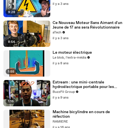
il y a 3 ans
9:28
Ce Nouveau Moteur Sans Aimant d'un
Jeune de 17 ans sera Révolutionnaire
aTech
il y a 3 ans
8:54
Le moteur électrique
Le blob, l’extra-média
il y a 8 ans
1:55
Estream : une mini-centrale
hydroélectrique portable pour les
randonneurs ! (2)
BuzzFil Group
il y a 9 ans
1:15
Machine bicylindre en cours de
réfection
RAMIERE
il y a 16 ans