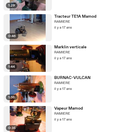
1:29
Tracteur TE1A Mamod
RAMIERE
il y a 17 ans
0:46
Marklin verticale
RAMIERE
il y a 17 ans
1:44
BURNAC-VULCAN
RAMIERE
il y a 17 ans
1:36
Vapeur Mamod
RAMIERE
il y a 17 ans
0:35