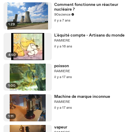
Comment fonctionne un réacteur
nucléaire ?
90science
il y a 7 ans
1:29
L'équité compte - Artisans du monde
RAMIERE
il y a 16 ans
4:50
poisson
RAMIERE
il y a 17 ans
1:00
Machine de marque inconnue
RAMIERE
il y a 17 ans
1:11
vapeur