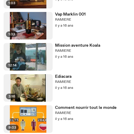
1:03
Vap Marklin 001
RAMIERE
il y a 16 ans
1:33
Mission aventure Koala
RAMIERE
il y a 16 ans
12:14
Ediacara
RAMIERE
il y a 16 ans
3:16
Comment nourrir tout le monde
RAMIERE
il y a 16 ans
9:03