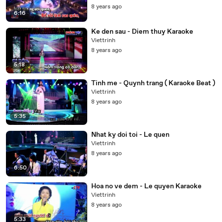
8 years ago
6:16
Ke den sau - Diem thuy Karaoke
Viettrinh
8 years ago
5:18
Tinh me - Quynh trang ( Karaoke Beat )
Viettrinh
8 years ago
5:35
Nhat ky doi toi - Le quen
Viettrinh
8 years ago
6:50
Hoa no ve dem - Le quyen Karaoke
Viettrinh
8 years ago
5:33