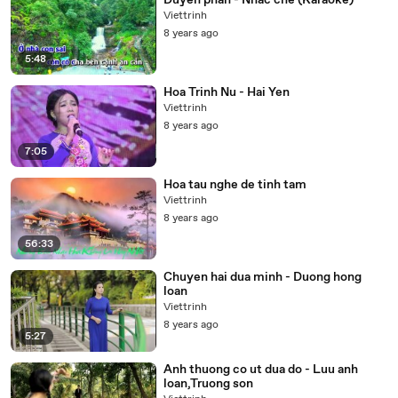
Duyen phan - Nhac che (Karaoke)
Viettrinh
8 years ago
5:48
Hoa Trinh Nu - Hai Yen
Viettrinh
8 years ago
7:05
Hoa tau nghe de tinh tam
Viettrinh
8 years ago
56:33
Chuyen hai dua minh - Duong hong
loan
Viettrinh
8 years ago
5:27
Anh thuong co ut dua do - Luu anh
loan,Truong son