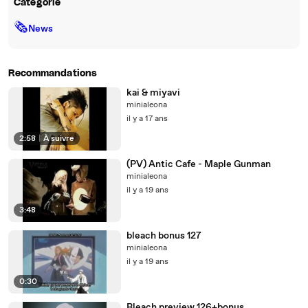
Catégorie
🗞
News
Recommandations
kai & miyavi
minialeona
il y a 17 ans
2:58
|
À suivre
(PV) Antic Cafe - Maple Gunman
minialeona
il y a 19 ans
3:48
bleach bonus 127
minialeona
il y a 19 ans
0:30
Bleach preview 126+bonus