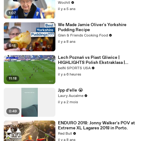
Wochit
il y a 5 ans
1:07
We Made Jamie Oliver's Yorkshire
Pudding Recipe
Glen & Friends Cooking Food
il y a 8 ans
5:15
Lech Poznań vs Piast Gliwice |
HIGHLIGHTS Polish Ekstraklasa |
08/09/2026 | beIN SPORTS USA
beIN SPORTS USA
il y a 6 heures
11:18
Jpp d’elle 😭
Laury Aucalme
il y a 2 mois
0:49
ENDURO 2018: Jonny Walker's POV at
Extreme XL Lagares 2018 in Porto.
Red Bull
il y a 8 ans