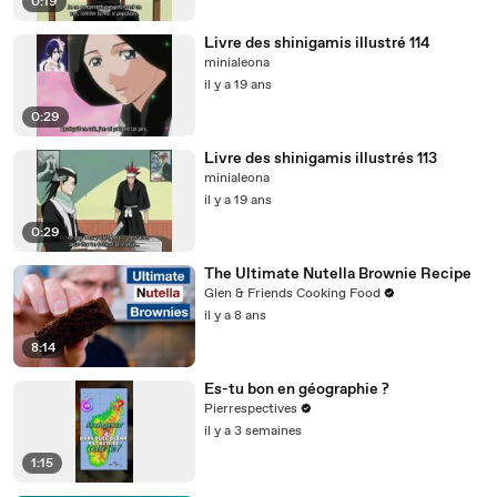
0:19
Livre des shinigamis illustré 114
minialeona
il y a 19 ans
0:29
Livre des shinigamis illustrés 113
minialeona
il y a 19 ans
0:29
The Ultimate Nutella Brownie Recipe
Glen & Friends Cooking Food
il y a 8 ans
8:14
Es-tu bon en géographie ?
Pierrespectives
il y a 3 semaines
1:15