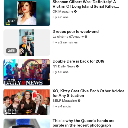
Shannan Gilbert Was ‘Definitely’ A
Victim Of Long Island Serial Killer,
Says Her Sister: Watch
OK Magazine
il y a 6 ans
0:47
3 recos pour le week-end !
Le cinéma d'Amaury
il y a 2 semaines
2:58
Double Dare is back for 2018
NY Daily News
il y a 8 ans
2:29
XO, Kitty Cast Give Each Other Advice
for Any Situation
SELF Magazine
il y a 4 mois
11:59
This is why the Queen's hands are
purple in the recent photograph