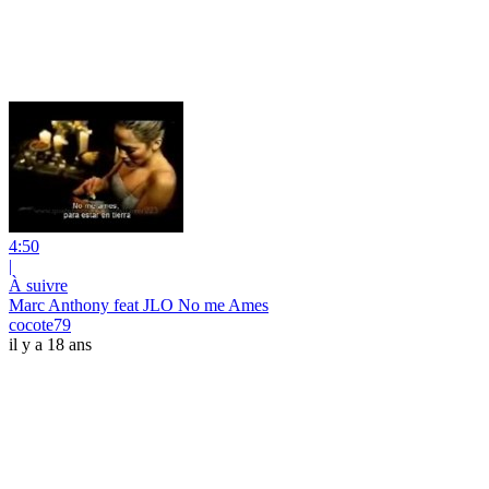
4:50
|
À suivre
Marc Anthony feat JLO No me Ames
cocote79
il y a 18 ans