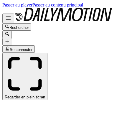
Passer au player
Passer au contenu principal
Rechercher
Se connecter
Regarder en plein écran