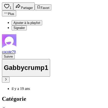
1
Partager
Favori
Plus
Ajouter à la playlist
Signaler
cocote79
Suivre
Gabbycrump1
il y a 19 ans
Catégorie