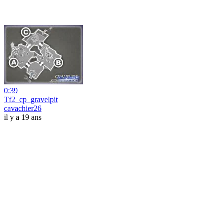
0:39
Tf2_cp_gravelpit
cavachier26
il y a 19 ans