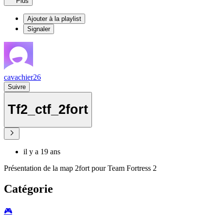
Plus
Ajouter à la playlist
Signaler
cavachier26
Suivre
Tf2_ctf_2fort
il y a 19 ans
Présentation de la map 2fort pour Team Fortress 2
Catégorie
🎮️