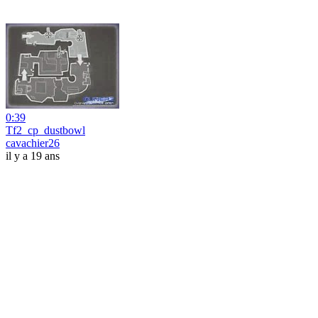
0:39
Tf2_cp_dustbowl
cavachier26
il y a 19 ans