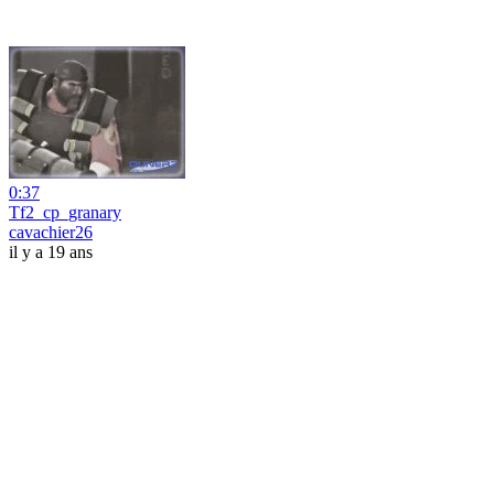
0:37
Tf2_cp_granary
cavachier26
il y a 19 ans