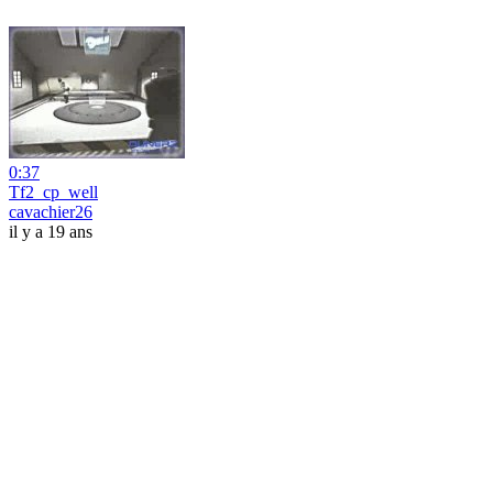
0:37
Tf2_cp_well
cavachier26
il y a 19 ans