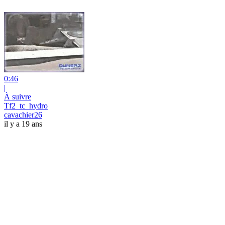
0:46
|
À suivre
Tf2_tc_hydro
cavachier26
il y a 19 ans