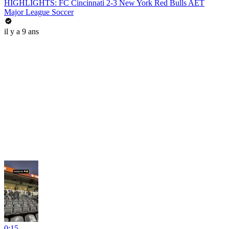
HIGHLIGHTS: FC Cincinnati 2-3 New York Red Bulls AET
Major League Soccer
il y a 9 ans
0:15