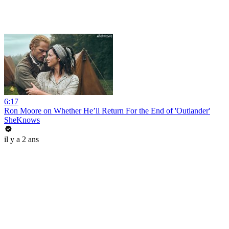
6:17
Ron Moore on Whether He’ll Return For the End of 'Outlander'
SheKnows
il y a 2 ans