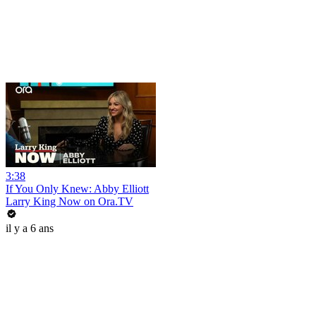
3:38
If You Only Knew: Abby Elliott
Larry King Now on Ora.TV
il y a 6 ans