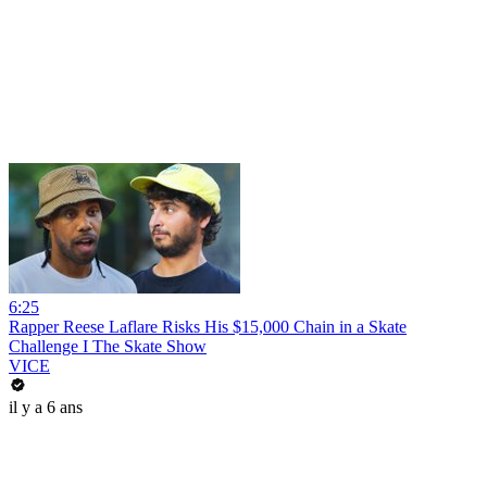
6:25
Rapper Reese Laflare Risks His $15,000 Chain in a Skate
Challenge I The Skate Show
VICE
il y a 6 ans