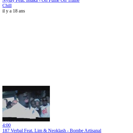
Nysay Feat. Issaka - On Fume On Traine
Chill
il y a 18 ans
4:00
187 Verbal Feat. Lim & Neoklash - Bombe Artisanal