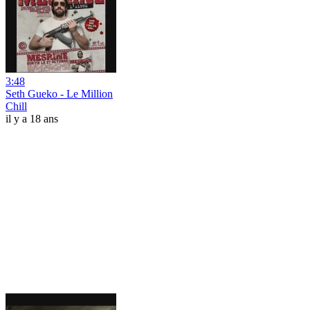
3:48
Seth Gueko - Le Million
Chill
il y a 18 ans