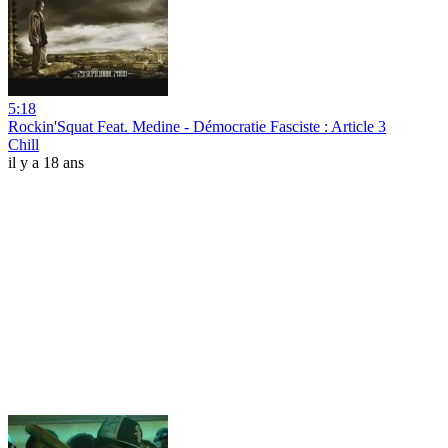
5:18
Rockin'Squat Feat. Medine - Démocratie Fasciste : Article 3
Chill
il y a 18 ans