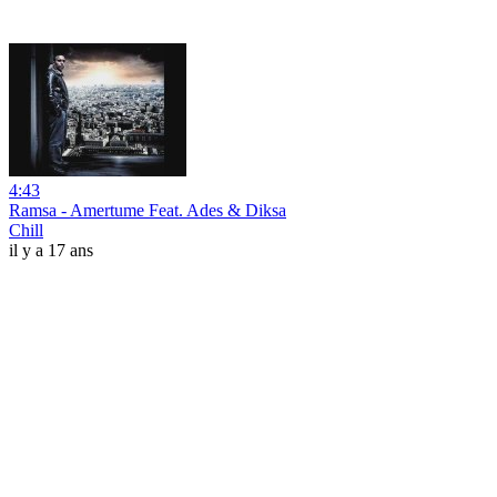
4:43
Ramsa - Amertume Feat. Ades & Diksa
Chill
il y a 17 ans