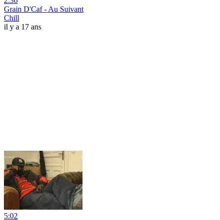
2:36
Grain D'Caf - Au Suivant
Chill
il y a 17 ans
5:02