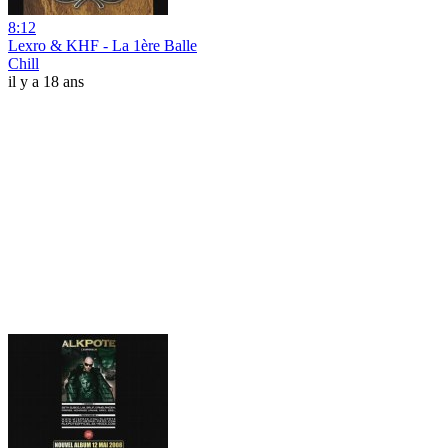
8:12
Lexro & KHF - La 1ère Balle
Chill
il y a 18 ans