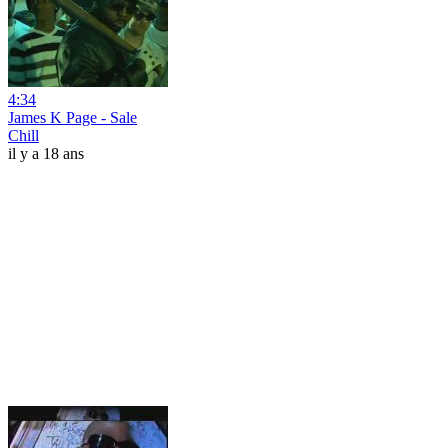
4:34
James K Page - Sale
Chill
il y a 18 ans