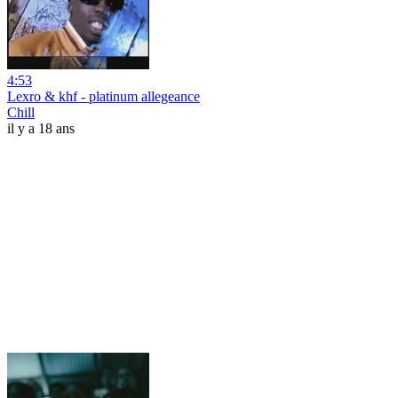
4:53
Lexro & khf - platinum allegeance
Chill
il y a 18 ans