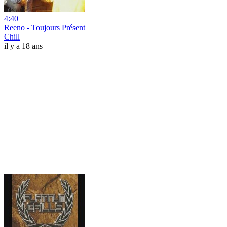
4:40
Reeno - Toujours Présent
Chill
il y a 18 ans