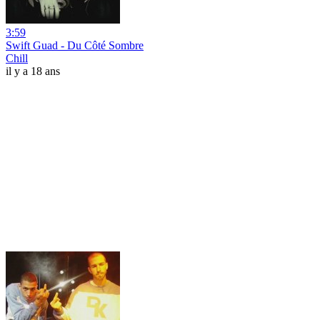
3:59
Swift Guad - Du Côté Sombre
Chill
il y a 18 ans