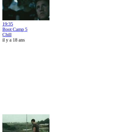
19:35
Boot Camp 5
Chill
il y a 18 ans