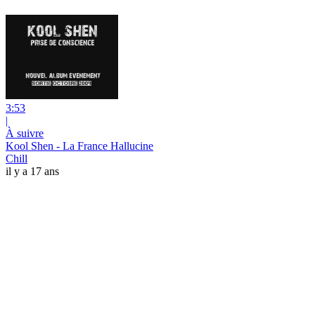
3:53
|
À suivre
Kool Shen - La France Hallucine
Chill
il y a 17 ans