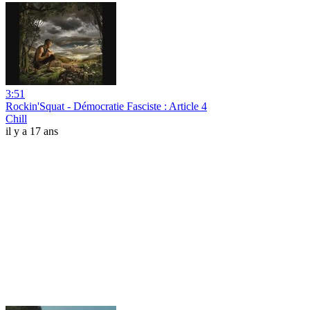
3:51
Rockin'Squat - Démocratie Fasciste : Article 4
Chill
il y a 17 ans