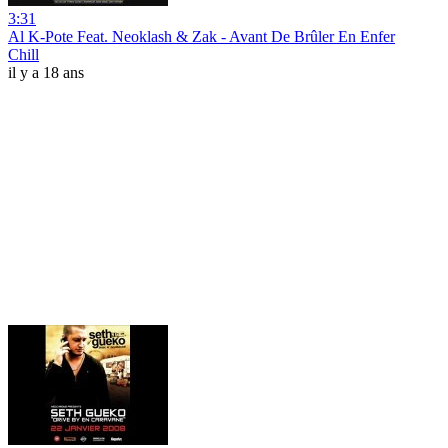
3:31
Al K-Pote Feat. Neoklash & Zak - Avant De Brûler En Enfer
Chill
il y a 18 ans