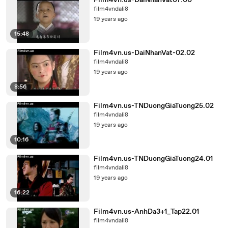
Film4vn.us-DaiNhanVat07.00
film4vndali8
19 years ago
15:48
Film4vn.us-DaiNhanVat-02.02
film4vndali8
19 years ago
8:56
Film4vn.us-TNDuongGiaTuong25.02
film4vndali8
19 years ago
10:16
Film4vn.us-TNDuongGiaTuong24.01
film4vndali8
19 years ago
16:22
Film4vn.us-AnhDa3+1_Tap22.01
film4vndali8