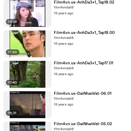
Film4vn.us-AnhDa3+1_Tap18.02
film4vndali8
19 years ago
13:36
Film4vn.us-AnhDa3+1_Tap18.00
film4vndali8
19 years ago
17:50
Film4vn.us-AnhDa3+1_Tap17.01
film4vndali8
19 years ago
17:40
Film4vn.us-DaiNhanVat-06.01
film4vndali8
19 years ago
16:31
Film4vn.us-DaiNhanVat-05.02
film4vndali8