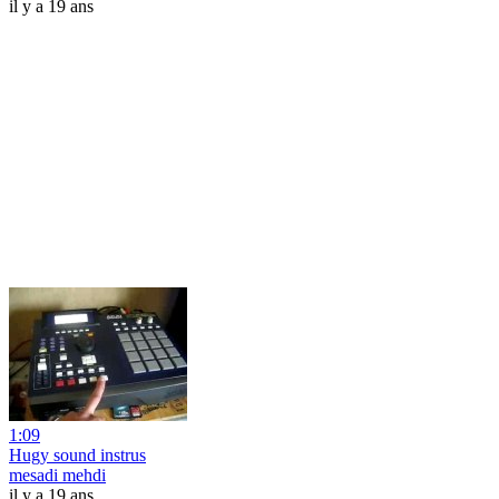
il y a 19 ans
1:09
Hugy sound instrus
mesadi mehdi
il y a 19 ans