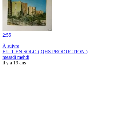
2:55
|
À suivre
F.U.T EN SOLO ( QHS PRODUCTION )
mesadi mehdi
il y a 19 ans