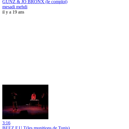
GUNZ & JO BRONX (le complot)
mesadi mehdi
il y a 19 ans
3:16
BEEZ,F.U.T(les munitions de Tunis)