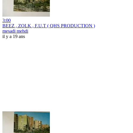
3:00
BEEZ , ZOLK , F.U.T ( QHS PRODUCTION )
mesadi mehdi
il y a 19 ans