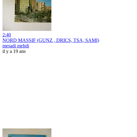
2:40
NORD MASSIF (GUNZ , DRICS, TSA, SAMI)
mesadi mehdi
il y a 19 ans