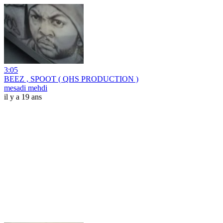
3:05
BEEZ , SPOOT ( QHS PRODUCTION )
mesadi mehdi
il y a 19 ans