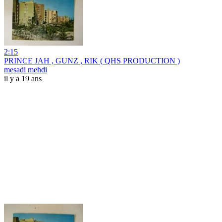
2:15
PRINCE JAH , GUNZ , RIK ( QHS PRODUCTION )
mesadi mehdi
il y a 19 ans