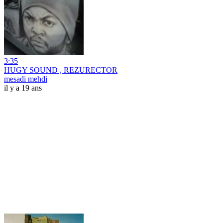
3:35
HUGY SOUND , REZURECTOR
mesadi mehdi
il y a 19 ans