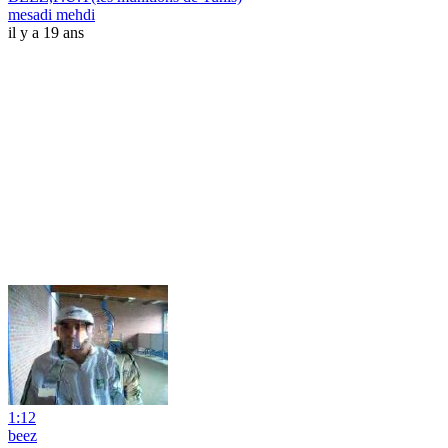
mesadi mehdi
il y a 19 ans
1:12
beez