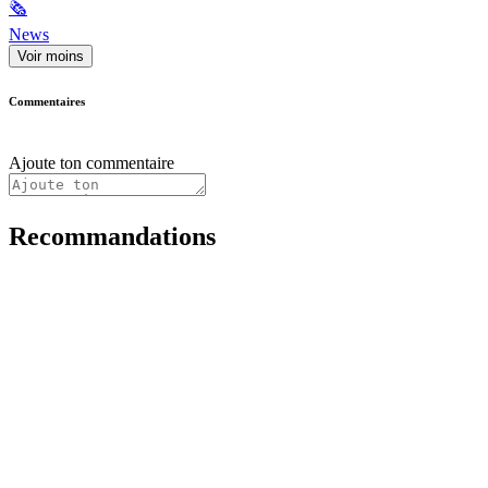
🗞
News
Voir moins
Commentaires
Ajoute ton commentaire
Recommandations