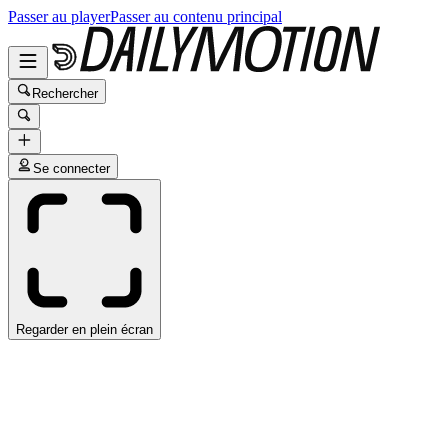
Passer au player
Passer au contenu principal
Rechercher
Se connecter
Regarder en plein écran