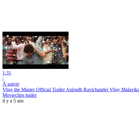
1:31
|
À suivre
Vijay the Master Official Trailer Anirudh Ravichander Vijay Malavik
Movieclips trailer
il y a 5 ans