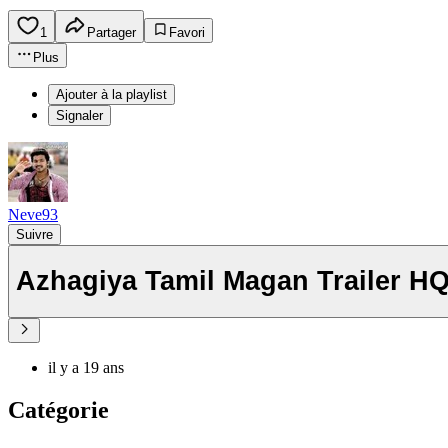
1
Partager
Favori
Plus
Ajouter à la playlist
Signaler
Neve93
Suivre
Azhagiya Tamil Magan Trailer H
il y a 19 ans
Catégorie