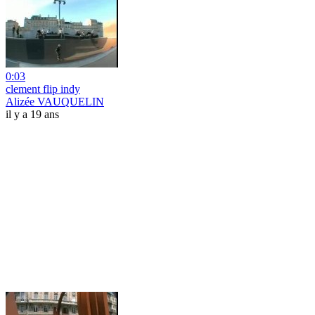
0:03
clement flip indy
Alizée VAUQUELIN
il y a 19 ans