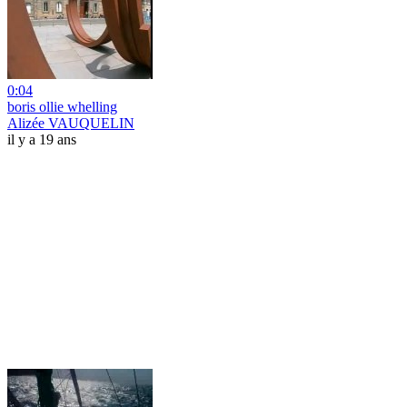
0:04
boris ollie whelling
Alizée VAUQUELIN
il y a 19 ans