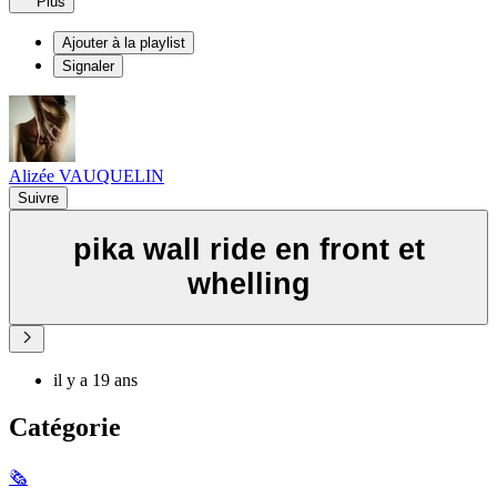
Plus
Ajouter à la playlist
Signaler
Alizée VAUQUELIN
Suivre
pika wall ride en front et
whelling
il y a 19 ans
Catégorie
🗞