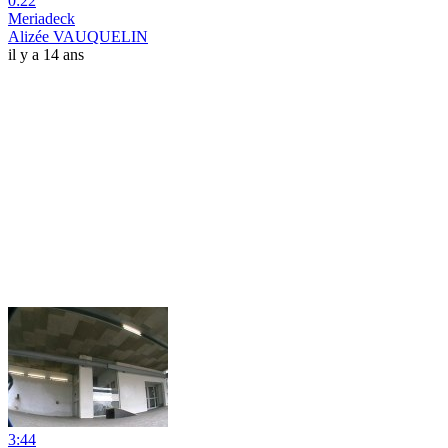
0:22
Meriadeck
Alizée VAUQUELIN
il y a 14 ans
3:44