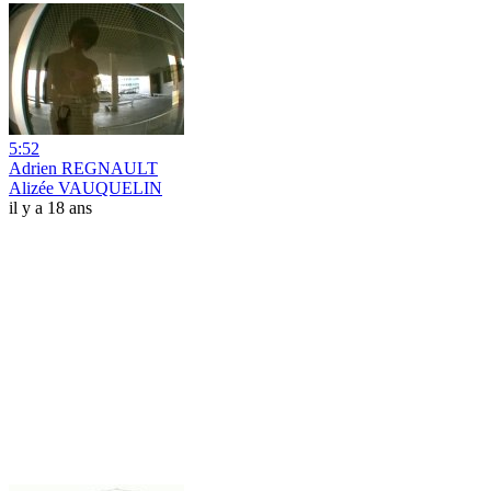
5:52
Adrien REGNAULT
Alizée VAUQUELIN
il y a 18 ans