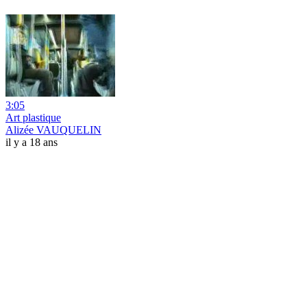
3:05
Art plastique
Alizée VAUQUELIN
il y a 18 ans