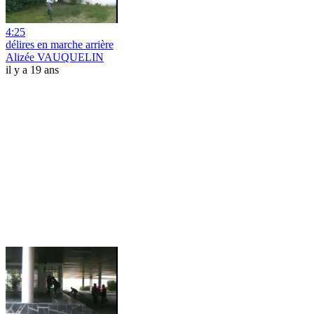
4:25
délires en marche arrière
Alizée VAUQUELIN
il y a 19 ans