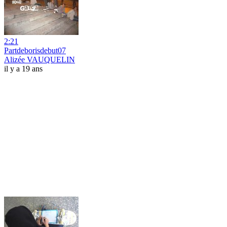
2:21
Partdeborisdebut07
Alizée VAUQUELIN
il y a 19 ans