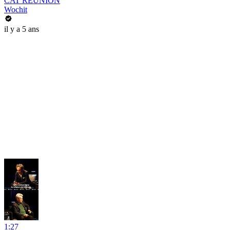
CAT REUNION
Wochit
il y a 5 ans
1:27