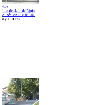
4:08
1 an de skate de P.jojo
Alizée VAUQUELIN
il y a 19 ans