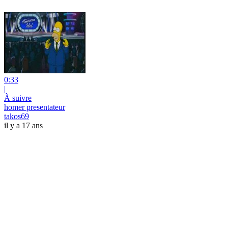
0:33
|
À suivre
homer presentateur
takos69
il y a 17 ans