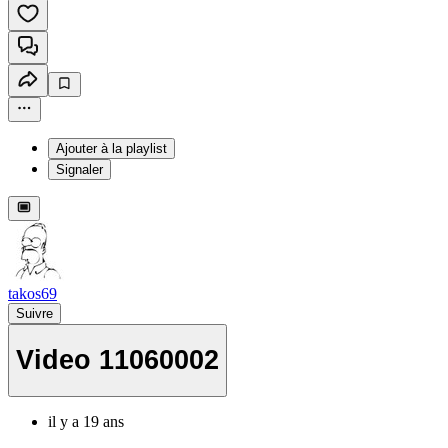
Ajouter à la playlist
Signaler
takos69
Suivre
Video 11060002
il y a 19 ans