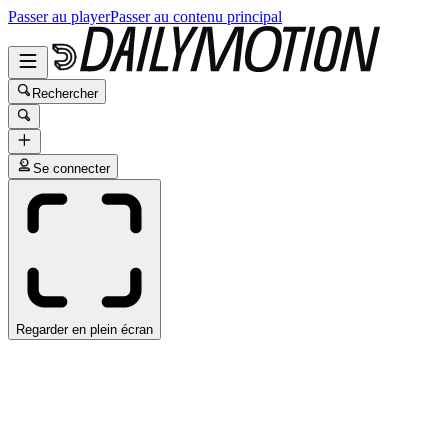
Passer au player
Passer au contenu principal
Rechercher
Se connecter
Regarder en plein écran