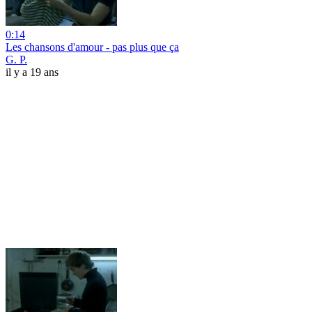
0:14
Les chansons d'amour - pas plus que ça
G. P.
il y a 19 ans