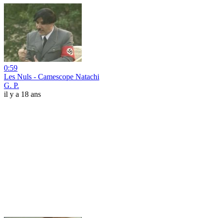
0:59
Les Nuls - Camescope Natachi
G. P.
il y a 18 ans