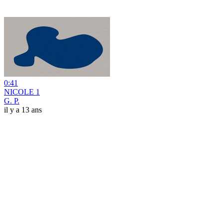
0:41
NICOLE 1
G. P.
il y a 13 ans