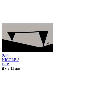
0:44
NICOLE 8
G. P.
il y a 13 ans