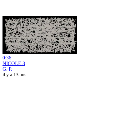
0:36
NICOLE 3
G. P.
il y a 13 ans