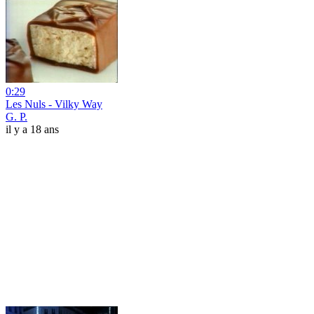
0:29
Les Nuls - Vilky Way
G. P.
il y a 18 ans