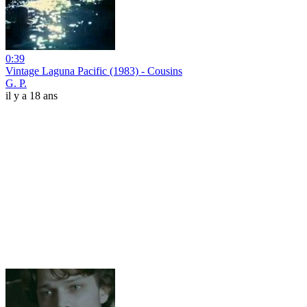
0:39
Vintage Laguna Pacific (1983) - Cousins
G. P.
il y a 18 ans