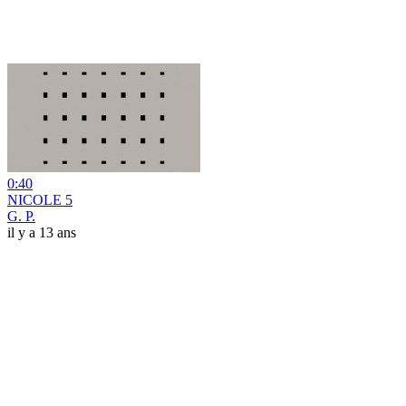
0:40
NICOLE 5
G. P.
il y a 13 ans