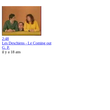
2:48
Les Deschiens - Le Coming out
G. P.
il y a 18 ans