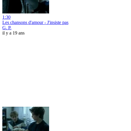
1:30
Les chansons d'amour - J'insiste pas
G. P.
il y a 19 ans