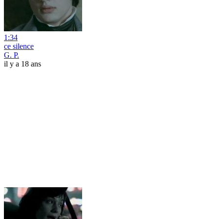
1:34
ce silence
G. P.
il y a 18 ans