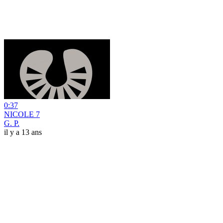
0:37
NICOLE 7
G. P.
il y a 13 ans