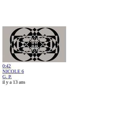
0:42
NICOLE 6
G. P.
il y a 13 ans