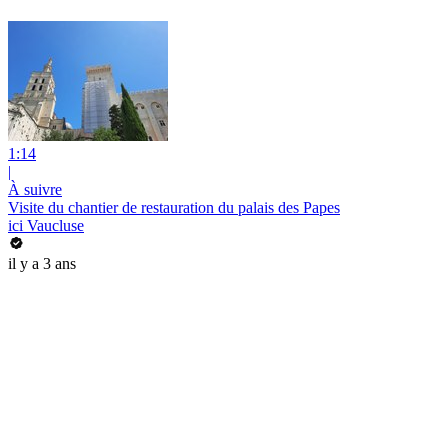
1:14
|
À suivre
Visite du chantier de restauration du palais des Papes
ici Vaucluse
il y a 3 ans