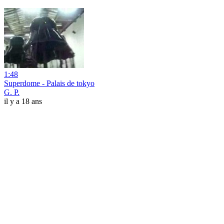
1:48
Superdome - Palais de tokyo
G. P.
il y a 18 ans