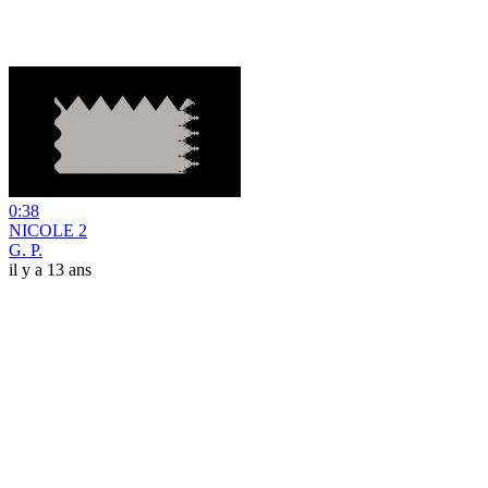
0:38
NICOLE 2
G. P.
il y a 13 ans