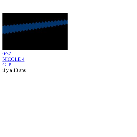
0:37
NICOLE 4
G. P.
il y a 13 ans