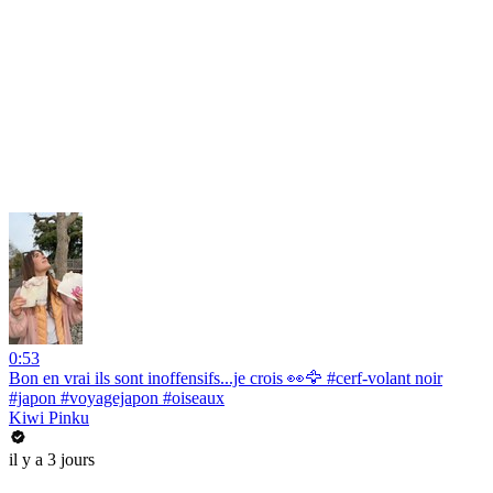
0:53
Bon en vrai ils sont inoffensifs...je crois 👀🦅 #cerf-volant noir
#japon #voyagejapon #oiseaux
Kiwi Pinku
il y a 3 jours