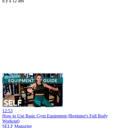
il y a 12 ans
12:53
How to Use Basic Gym Equipment (Beginner's Full Body
Workout)
SELF Magazine