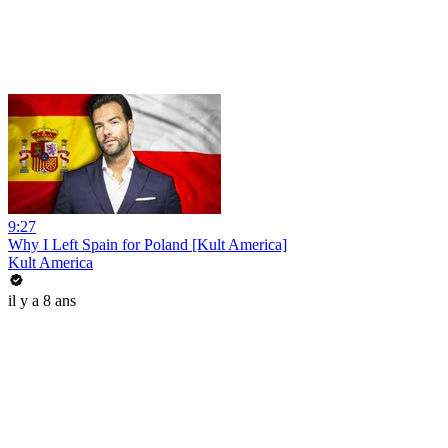
9:27
Why I Left Spain for Poland [Kult America]
Kult America
il y a 8 ans