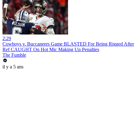
2:29
Cowboys v. Buccaneers Game BLASTED For Being Rigged After
Ref CAUGHT On Hot Mic Making Up Penalties
The Fumble
il y a 5 ans