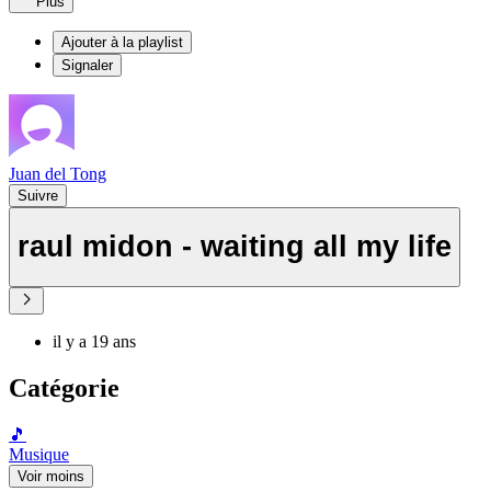
Plus
Ajouter à la playlist
Signaler
Juan del Tong
Suivre
raul midon - waiting all my life
il y a 19 ans
Catégorie
🎵
Musique
Voir moins