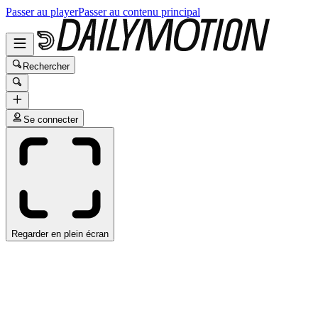
Passer au player
Passer au contenu principal
Rechercher
Se connecter
Regarder en plein écran