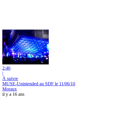
2:46
|
À suivre
MUSE-Unintended au SDF le 11/06/10
Moraux
il y a 16 ans