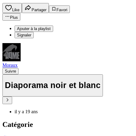
Like
Partager
Favori
Plus
Ajouter à la playlist
Signaler
Moraux
Suivre
Diaporama noir et blanc
il y a 19 ans
Catégorie