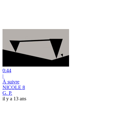
0:44
|
À suivre
NICOLE 8
G. P.
il y a 13 ans