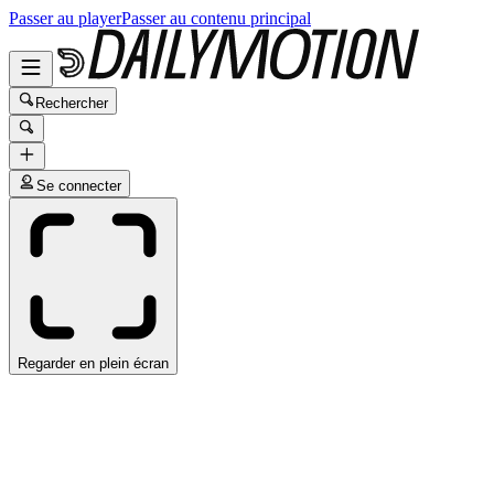
Passer au player
Passer au contenu principal
Rechercher
Se connecter
Regarder en plein écran