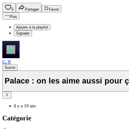
5
Partager
Favori
Plus
Ajouter à la playlist
Signaler
G. P.
Suivre
Palace : on les aime aussi pour ç
il y a 19 ans
Catégorie