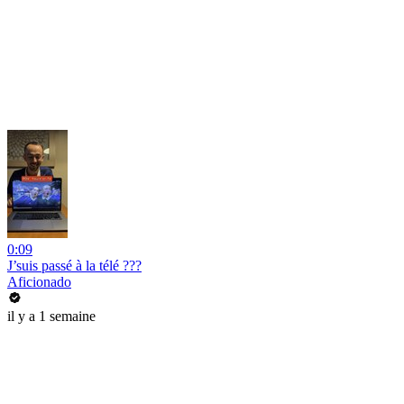
0:09
J’suis passé à la télé ???
Aficionado
il y a 1 semaine