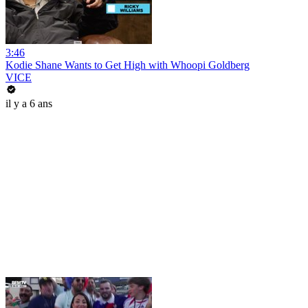
3:46
Kodie Shane Wants to Get High with Whoopi Goldberg
VICE
il y a 6 ans