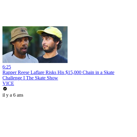
6:25
Rapper Reese Laflare Risks His $15,000 Chain in a Skate
Challenge I The Skate Show
VICE
il y a 6 ans