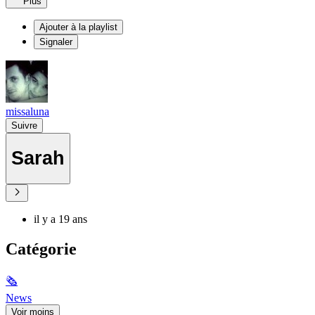
Plus
Ajouter à la playlist
Signaler
missaluna
Suivre
Sarah
il y a 19 ans
Catégorie
🗞
News
Voir moins