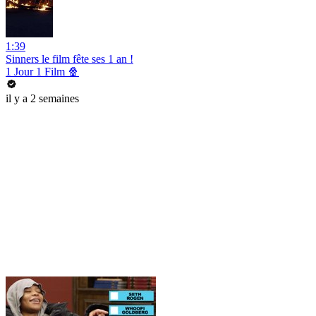
1:39
Sinners le film fête ses 1 an !
1 Jour 1 Film 🍿
il y a 2 semaines