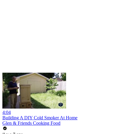
4:04
Building A DIY Cold Smoker At Home
Glen & Friends Cooking Food